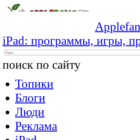
Applefan
iPad:
программы,
игры,
пр
поиск по сайту
Топики
Блоги
Люди
Реклама
iPad