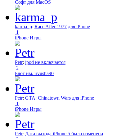
Софт для MacOS
karma_p
:
Race After 1977 для iPhone
1
iPhone Игры
Petr
:
ipod не включается
2
Блог им. irvusha90
Petr
:
GTA: Chinatown Wars для iPhone
1
iPhone Игры
Petr
:
Дата выхода iPhone 5 была изменена