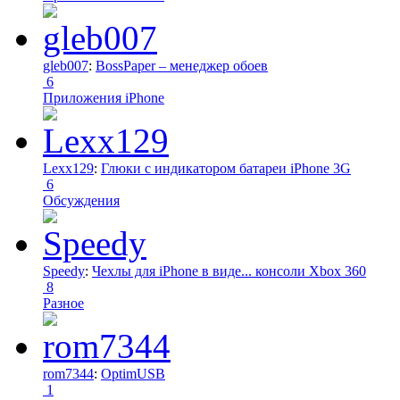
gleb007
:
BossPaper – менеджер обоев
6
Приложения iPhone
Lexx129
:
Глюки с индикатором батареи iPhone 3G
6
Обсуждения
Speedy
:
Чехлы для iPhone в виде... консоли Xbox 360
8
Разное
rom7344
:
OptimUSB
1