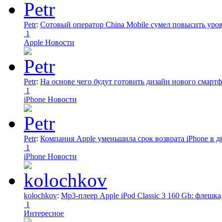
Petr
:
Сотовый оператор China Mobile сумел повысить уро
1
Apple Новости
Petr
:
На основе чего будут готовить дизайн нового смартф
1
iPhone Новости
Petr
:
Компания Apple уменьшила срок возврата iPhone в дв
1
iPhone Новости
kolochkov
:
Mp3-плеер Apple iPod Classic 3 160 Gb: флеш
1
Интересное