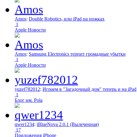
Amos
:
Double Robotics, или iPad на ножках
1
Apple Новости
Amos
:
Samsung Electronics терпит громадные убытки
1
Apple Новости
yuzef782012
:
Играем в "Загадочный дом" теперь и на iPad
1
Блог им. Pola
qwer1234
:
iBlueNova 2.0.1 (Вылеченная)
17
Приложения iPhone