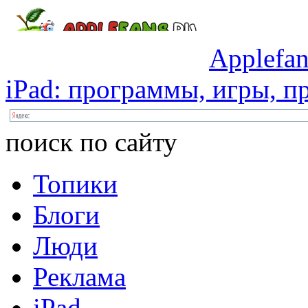
Applefan
iPad:
программы,
игры,
пр
поиск по сайту
Топики
Блоги
Люди
Реклама
iPad