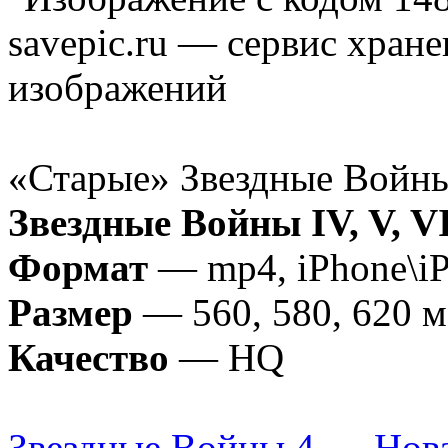
«Старые» Звездные Войн
Звездные Войны IV, V, V
Формат
— mp4, iPhone\iP
Размер
— 560, 580, 620 
Качество
— HQ
Звездные Войны 4 — Нов