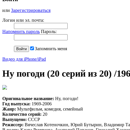
или
Зарегистрироваться
Логин или эл. почта:
Напомнить пароль
Пароль:
Запомнить меня
Видео для iPhone/iPad
Ну погоди (20 серий из 20) /
Оригинальное название:
Ну, погоди!
Год выпуска:
1969-2006
Жанр:
Мультфильм, комедия, семейный
Количество серий:
20
Выпущено:
СССР
Режиссер:
Вячеслав Котеночкин, Юрий Бутырин, Владимир Та
В ролях: Клара Румянова, Анатолий Папанов, Геннадий Хазан