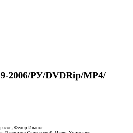
1969-2006/РУ/DVDRip/MP4/
расов, Федор Иванов
ов, Владимир Сошальский, Игорь Христенко