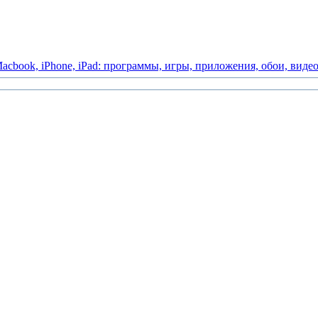
acbook,
iPhone,
iPad:
программы,
игры,
приложения,
обои,
виде