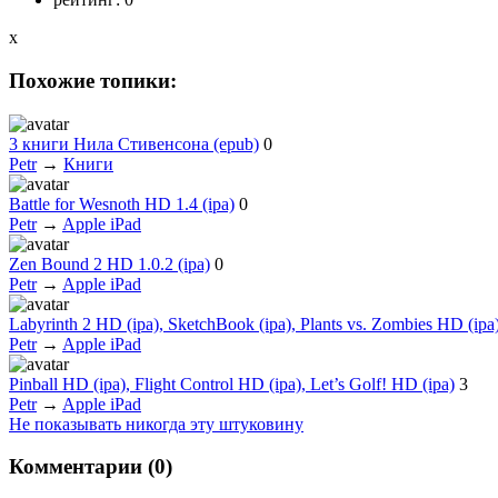
x
Похожие топики:
3 книги Нила Стивенсона (epub)
0
Petr
→
Книги
Battle for Wesnoth HD 1.4 (ipa)
0
Petr
→
Apple iPad
Zen Bound 2 HD 1.0.2 (ipa)
0
Petr
→
Apple iPad
Labyrinth 2 HD (ipa), SketchBook (ipa), Plants vs. Zombies HD (ipa
Petr
→
Apple iPad
Pinball HD (ipa), Flight Control HD (ipa), Let’s Golf! HD (ipa)
3
Petr
→
Apple iPad
Не показывать никогда эту штуковину
Комментарии (
0
)