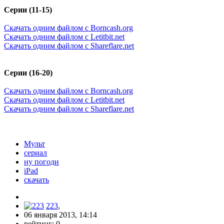
Серии (11-15)
Скачать одним файлом с Borncash.org
Скачать одним файлом с Letitbit.net
Скачать одним файлом с Shareflare.net
Серии (16-20)
Скачать одним файлом с Borncash.org
Скачать одним файлом с Letitbit.net
Скачать одним файлом с Shareflare.net
Мульт
сериал
ну погоди
iPad
скачать
223
,
06 января 2013, 14:14
рейтинг:
0