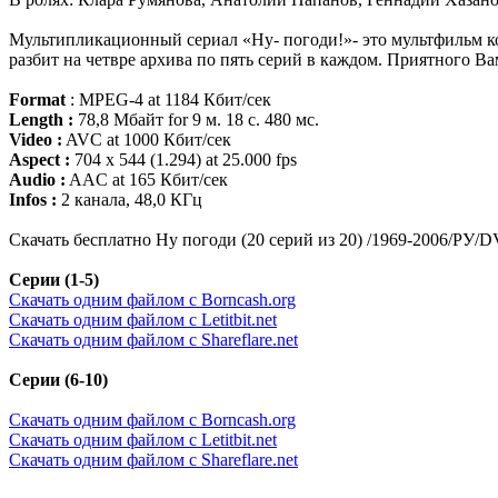
Мультипликационный сериал «Ну- погоди!»- это мультфильм к
разбит на четвре архива по пять серий в каждом. Приятного Ва
Format
: MPEG-4 at 1184 Кбит/сек
Length :
78,8 Мбайт for 9 м. 18 с. 480 мс.
Video :
AVC at 1000 Кбит/сек
Aspect :
704 x 544 (1.294) at 25.000 fps
Audio :
AAC at 165 Кбит/сек
Infos :
2 канала, 48,0 КГц
Скачать бесплатно Ну погоди (20 серий из 20) /1969-2006/РУ/
Серии (1-5)
Скачать одним файлом с Borncash.org
Скачать одним файлом с Letitbit.net
Скачать одним файлом с Shareflare.net
Серии (6-10)
Скачать одним файлом с Borncash.org
Скачать одним файлом с Letitbit.net
Скачать одним файлом с Shareflare.net