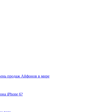
вень продаж Айфонов в мире
она iPhone 6?