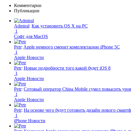
Комментарии
Публикации
Admiral
:
Как установить OS X на PC
1
Софт для MacOS
Petr
:
Apple немного сменит комплектацию iPhone 5C
1
Apple Новости
Petr
:
Новые подробности того какой будет iOS 8
1
Apple Новости
Petr
:
Сотовый оператор China Mobile сумел повысить уро
1
Apple Новости
Petr
:
На основе чего будут готовить дизайн нового смартф
1
iPhone Новости