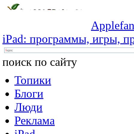
Applefan
iPad:
программы,
игры,
пр
поиск по сайту
Топики
Блоги
Люди
Реклама
iPad