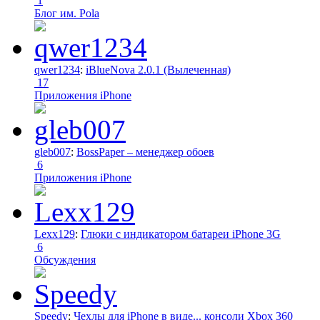
1
Блог им. Pola
qwer1234
:
iBlueNova 2.0.1 (Вылеченная)
17
Приложения iPhone
gleb007
:
BossPaper – менеджер обоев
6
Приложения iPhone
Lexx129
:
Глюки с индикатором батареи iPhone 3G
6
Обсуждения
Speedy
:
Чехлы для iPhone в виде... консоли Xbox 360