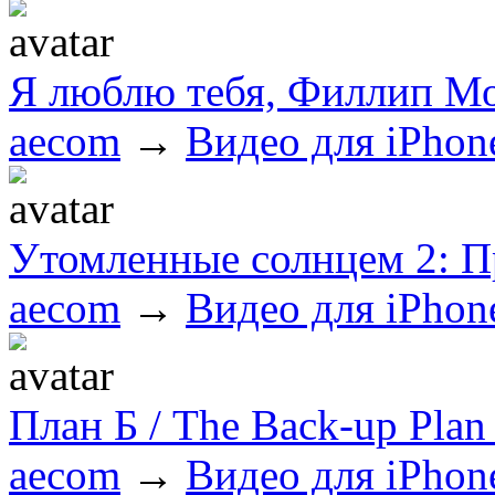
Я люблю тебя, Филлип М
aecom
→
Видео для iPhon
Утомленные солнцем 2: П
aecom
→
Видео для iPhon
План Б / The Back-up Pla
aecom
→
Видео для iPhon