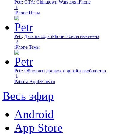
Petr
:
GTA: Chinatown Wars для iPhone
1
iPhone Игры
Petr
:
Дата выхода iPhone 5 была изменена
2
iPhone Темы
Petr
:
Обновлен движок и дизайн сообщества
1
Работа AppleFans.ru
Весь эфир
Android
App Store