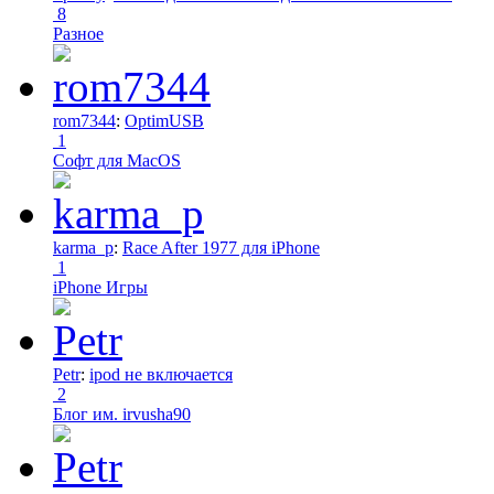
8
Разное
rom7344
:
OptimUSB
1
Софт для MacOS
karma_p
:
Race After 1977 для iPhone
1
iPhone Игры
Petr
:
ipod не включается
2
Блог им. irvusha90