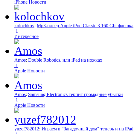
iPhone Новости
kolochkov
:
Mp3-плеер Apple iPod Classic 3 160 Gb: флеш
1
Интересное
Amos
:
Double Robotics, или iPad на ножках
1
Apple Новости
Amos
:
Samsung Electronics терпит громадные убытки
1
Apple Новости
yuzef782012
:
Играем в "Загадочный дом" теперь и на iPad