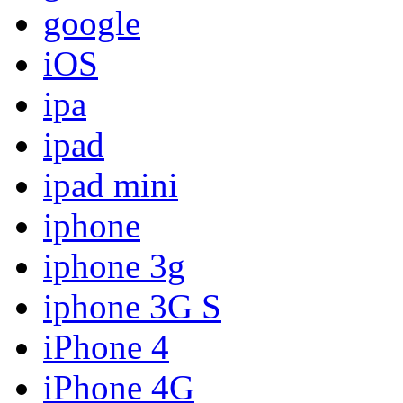
google
iOS
ipa
ipad
ipad mini
iphone
iphone 3g
iphone 3G S
iPhone 4
iPhone 4G