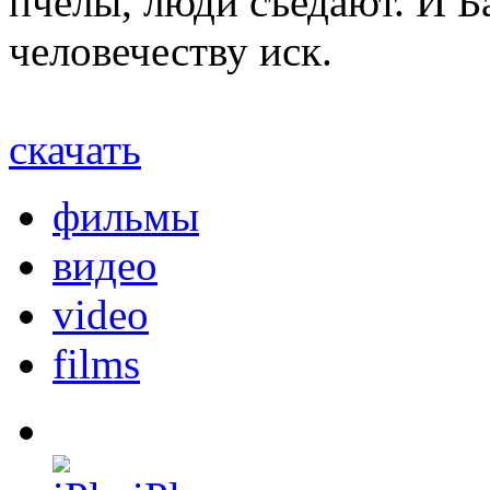
пчелы, люди съедают. И Б
человечеству иск.
скачать
фильмы
видео
video
films