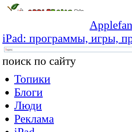
Applefan
iPad:
программы,
игры,
пр
поиск по сайту
Топики
Блоги
Люди
Реклама
iPad