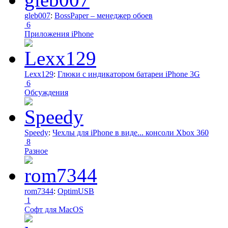
gleb007
:
BossPaper – менеджер обоев
6
Приложения iPhone
Lexx129
:
Глюки с индикатором батареи iPhone 3G
6
Обсуждения
Speedy
:
Чехлы для iPhone в виде... консоли Xbox 360
8
Разное
rom7344
:
OptimUSB
1
Софт для MacOS