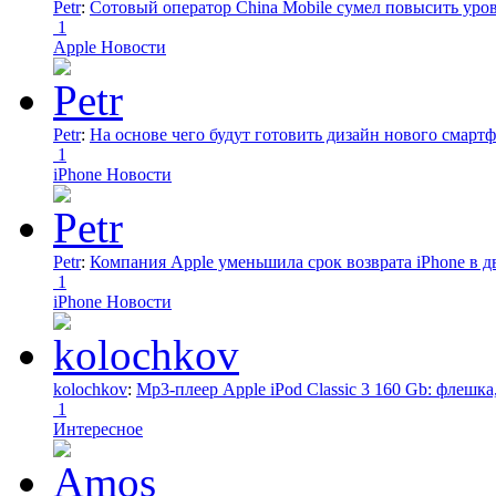
Petr
:
Сотовый оператор China Mobile сумел повысить уро
1
Apple Новости
Petr
:
На основе чего будут готовить дизайн нового смартф
1
iPhone Новости
Petr
:
Компания Apple уменьшила срок возврата iPhone в дв
1
iPhone Новости
kolochkov
:
Mp3-плеер Apple iPod Classic 3 160 Gb: флеш
1
Интересное