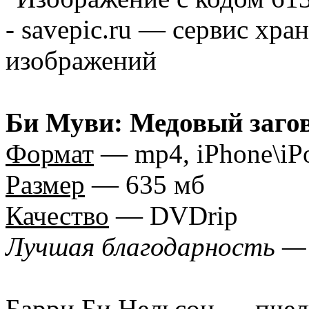
Би Муви: Медовый заго
Формат
— mp4, iPhone\iP
Размер
— 635 мб
Качество
— DVDrip
Лучшая благодарность —
Барри Би Нельсон — пчелк