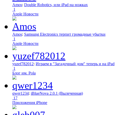
Amos
:
Double Robotics, или iPad на ножках
1
Apple Новости
Amos
:
Samsung Electronics терпит громадные убытки
1
Apple Новости
yuzef782012
:
Играем в "Загадочный дом" теперь и на iPad
1
Блог им. Pola
qwer1234
:
iBlueNova 2.0.1 (Вылеченная)
17
Приложения iPhone