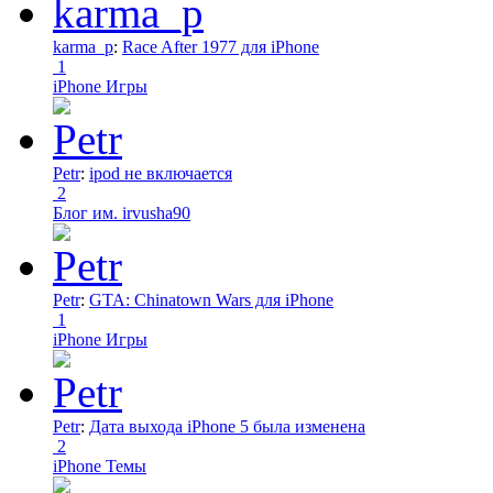
karma_p
:
Race After 1977 для iPhone
1
iPhone Игры
Petr
:
ipod не включается
2
Блог им. irvusha90
Petr
:
GTA: Chinatown Wars для iPhone
1
iPhone Игры
Petr
:
Дата выхода iPhone 5 была изменена
2
iPhone Темы