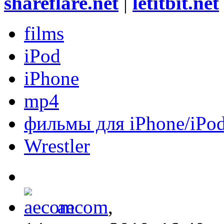
shareflare.net
|
letitbit.net
films
iPod
iPhone
mp4
фильмы для iPhone/iPo
Wrestler
aecom
,