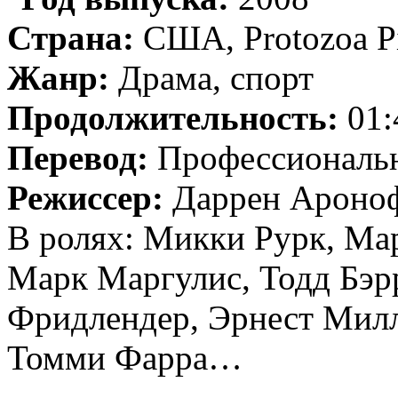
Страна:
США, Protozoa Pi
Жанр:
Драма, спорт
Продолжительность:
01:
Перевод:
Профессиональн
Режиссер:
Даррен Ароно
В ролях: Микки Рурк, Мар
Марк Маргулис, Тодд Бэр
Фридлендер, Эрнест Милл
Томми Фарра…