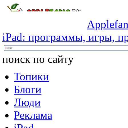
Applefan
iPad:
программы,
игры,
пр
поиск по сайту
Топики
Блоги
Люди
Реклама
iPad