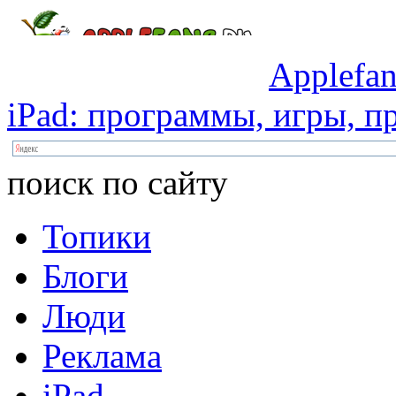
Applefan
iPad:
программы,
игры,
пр
поиск по сайту
Топики
Блоги
Люди
Реклама
iPad