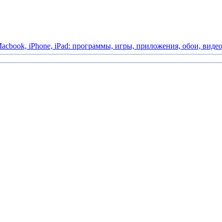
acbook,
iPhone,
iPad:
программы,
игры,
приложения,
обои,
виде