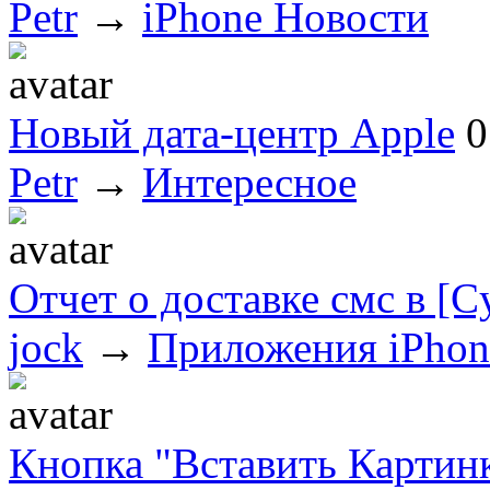
Petr
→
iPhone Новости
Новый дата-центр Apple
0
Petr
→
Интересное
Отчет о доставке смс в [C
jock
→
Приложения iPhon
Кнопка "Вставить Картинк