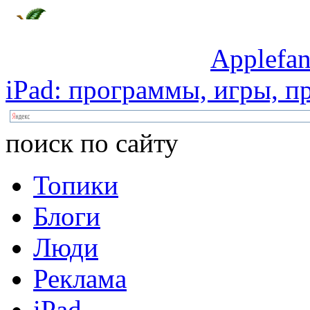
Applefan
iPad:
программы,
игры,
пр
поиск по сайту
Топики
Блоги
Люди
Реклама
iPad