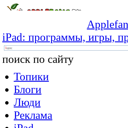
Applefan
iPad:
программы,
игры,
пр
поиск по сайту
Топики
Блоги
Люди
Реклама
iPad