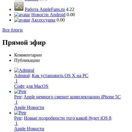
Работа AppleFans.ru
4.22
Новости Android
0.00
Аксессуары
0.00
Все блоги
Прямой эфир
Комментарии
Публикации
Admiral
:
Как установить OS X на PC
1
Софт для MacOS
Petr
:
Apple немного сменит комплектацию iPhone 5C
1
Apple Новости
Petr
:
Новые подробности того какой будет iOS 8
1
Apple Новости