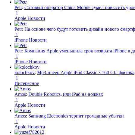
Petr
:
Сотовый оператор China Mobile сумел повысить уро
1
Apple Новости
Petr
:
На основе чего будут готовить дизайн нового смартф
1
iPhone Новости
Petr
:
Компания Apple уменьшила срок возврата iPhone в дв
1
iPhone Новости
kolochkov
:
Mp3-плеер Apple iPod Classic 3 160 Gb: флеш
1
Интересное
Amos
:
Double Robotics, или iPad на ножках
1
Apple Новости
Amos
:
Samsung Electronics терпит громадные убытки
1
Apple Новости