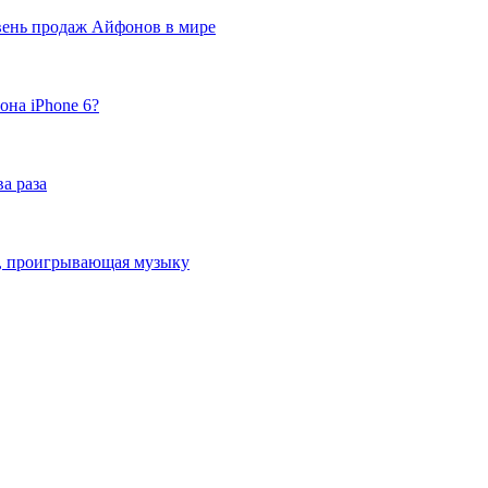
вень продаж Айфонов в мире
она iPhone 6?
а раза
ка, проигрывающая музыку