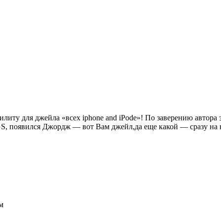
литу для джейла «всех iphone and iPode»! По заверению автора 
 3GS, появился Джордж — вот Вам джейл,да еще какой — сразу на
м