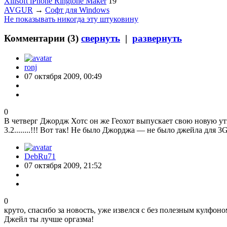
Xilisoft iPhone Ringtone Maker
19
AVGUR
→
Софт для Windows
Не показывать никогда эту штуковину
Комментарии (
3
)
свернуть
|
развернуть
ronj
07 октября 2009, 00:49
0
В четверг Джордж Хотс он же Геохот выпускает свою новую ути
3.2........!!! Вот так! Не было Джорджа — не было джейла для
DebRu71
07 октября 2009, 21:52
0
круто, спасибо за новость, уже извелся с без полезным кулфоно
Джейл ты лучше оргазма!