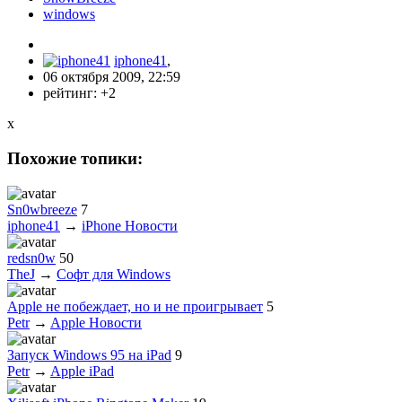
windows
iphone41
,
06 октября 2009, 22:59
рейтинг:
+2
x
Похожие топики:
Sn0wbreeze
7
iphone41
→
iPhone Новости
redsn0w
50
TheJ
→
Софт для Windows
Apple не побеждает, но и не проигрывает
5
Petr
→
Apple Новости
Запуск Windows 95 на iPad
9
Petr
→
Apple iPad