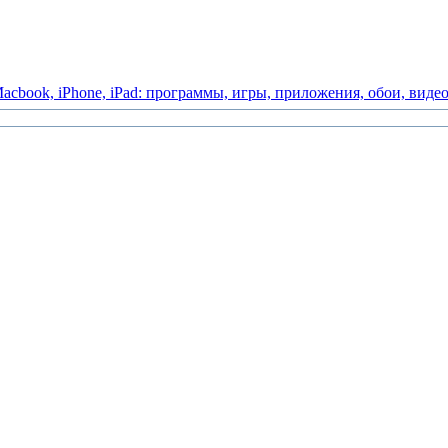
acbook,
iPhone,
iPad:
программы,
игры,
приложения,
обои,
виде