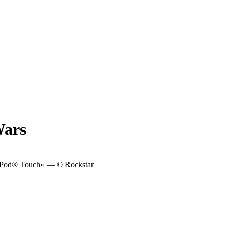
Wars
 iPod® Touch» — © Rockstar