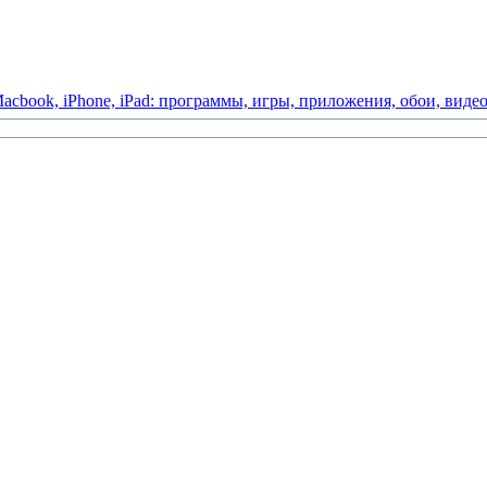
acbook,
iPhone,
iPad:
программы,
игры,
приложения,
обои,
виде