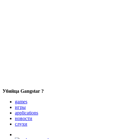
Убийца Gangstar ?
games
игры
applications
новости
слухи