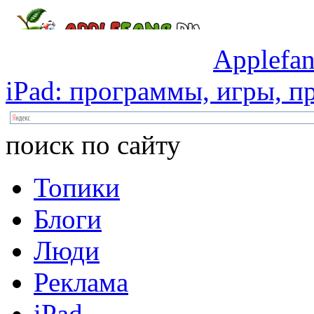
Applefan
iPad:
программы,
игры,
пр
поиск по сайту
Топики
Блоги
Люди
Реклама
iPad