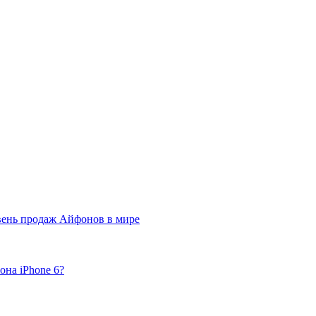
вень продаж Айфонов в мире
она iPhone 6?