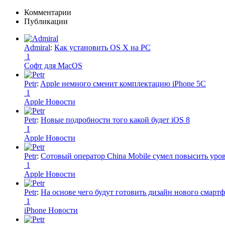
Комментарии
Публикации
Admiral
:
Как установить OS X на PC
1
Софт для MacOS
Petr
:
Apple немного сменит комплектацию iPhone 5C
1
Apple Новости
Petr
:
Новые подробности того какой будет iOS 8
1
Apple Новости
Petr
:
Сотовый оператор China Mobile сумел повысить уро
1
Apple Новости
Petr
:
На основе чего будут готовить дизайн нового смартф
1
iPhone Новости