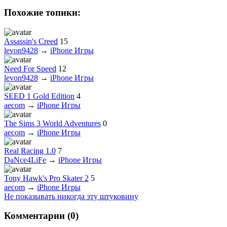
Похожие топики:
Assassin's Creed
15
levon9428
→
iPhone Игры
Need For Speed
12
levon9428
→
iPhone Игры
SEED 1 Gold Edition
4
aecom
→
iPhone Игры
The Sims 3 World Adventures
0
aecom
→
iPhone Игры
Real Racing 1.0
7
DaNce4LiFe
→
iPhone Игры
Tony Hawk's Pro Skater 2
5
aecom
→
iPhone Игры
Не показывать никогда эту штуковину
Комментарии (
0
)