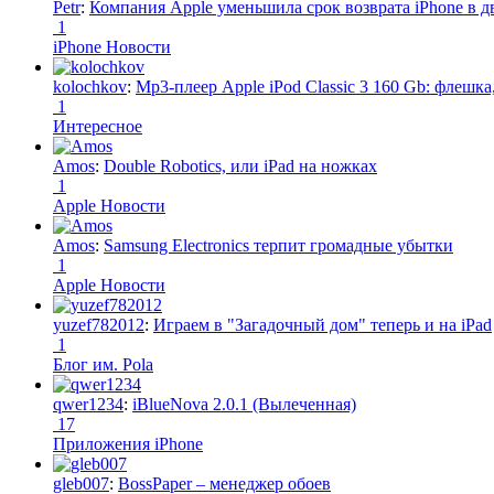
Petr
:
Компания Apple уменьшила срок возврата iPhone в дв
1
iPhone Новости
kolochkov
:
Mp3-плеер Apple iPod Classic 3 160 Gb: флеш
1
Интересное
Amos
:
Double Robotics, или iPad на ножках
1
Apple Новости
Amos
:
Samsung Electronics терпит громадные убытки
1
Apple Новости
yuzef782012
:
Играем в "Загадочный дом" теперь и на iPad
1
Блог им. Pola
qwer1234
:
iBlueNova 2.0.1 (Вылеченная)
17
Приложения iPhone
gleb007
:
BossPaper – менеджер обоев