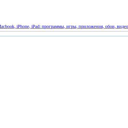
acbook,
iPhone,
iPad:
программы,
игры,
приложения,
обои,
виде