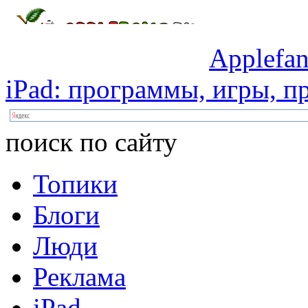
Applefan
iPad:
программы,
игры,
пр
поиск по сайту
Топики
Блоги
Люди
Реклама
iPad