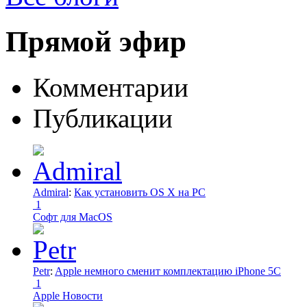
Прямой эфир
Комментарии
Публикации
Admiral
:
Как установить OS X на PC
1
Софт для MacOS
Petr
:
Apple немного сменит комплектацию iPhone 5C
1
Apple Новости