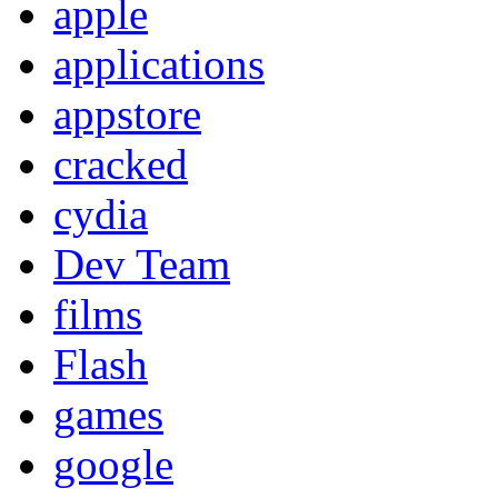
apple
applications
appstore
cracked
cydia
Dev Team
films
Flash
games
google