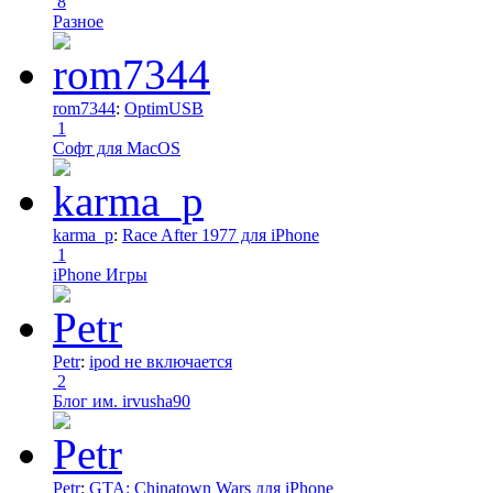
8
Разное
rom7344
:
OptimUSB
1
Софт для MacOS
karma_p
:
Race After 1977 для iPhone
1
iPhone Игры
Petr
:
ipod не включается
2
Блог им. irvusha90
Petr
:
GTA: Chinatown Wars для iPhone