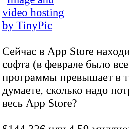
Сейчас в App Store наход
софта (в феврале было все
программы превышает в тр
думаете, сколько надо пот
весь App Store?
$144 326 или 4.59 миллио