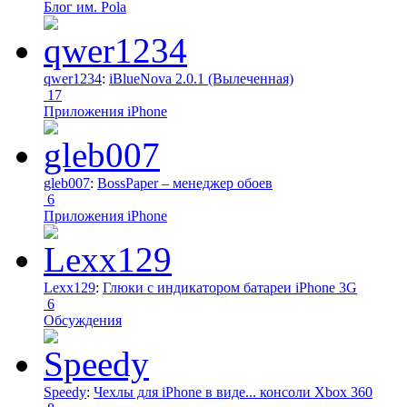
Блог им. Pola
qwer1234
:
iBlueNova 2.0.1 (Вылеченная)
17
Приложения iPhone
gleb007
:
BossPaper – менеджер обоев
6
Приложения iPhone
Lexx129
:
Глюки с индикатором батареи iPhone 3G
6
Обсуждения
Speedy
:
Чехлы для iPhone в виде... консоли Xbox 360