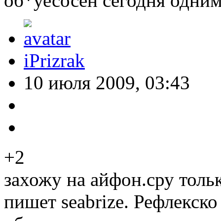
об*уесосен сегодня одним
iPrizrak
10 июля 2009, 03:43
+2
захожу на айфон.сру тольк
пишет seabrize. Рефлекско