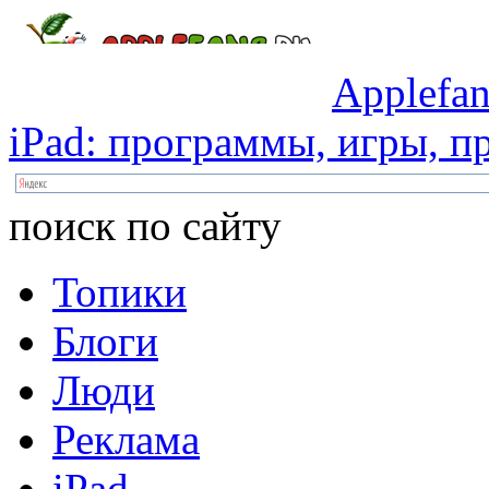
Applefan
iPad:
программы,
игры,
пр
поиск по сайту
Топики
Блоги
Люди
Реклама
iPad