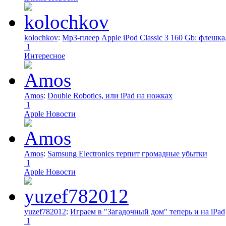
kolochkov
:
Mp3-плеер Apple iPod Classic 3 160 Gb: флеш
1
Интересное
Amos
:
Double Robotics, или iPad на ножках
1
Apple Новости
Amos
:
Samsung Electronics терпит громадные убытки
1
Apple Новости
yuzef782012
:
Играем в "Загадочный дом" теперь и на iPad
1