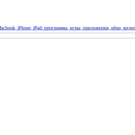
acbook,
iPhone,
iPad:
программы,
игры,
приложения,
обои,
виде