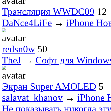
Трансляция WWDC09
12
DaNce4LiFe
→
iPhone Но
redsn0w
50
TheJ
→
Софт для Window
Экран Super AMOLED
5
salavat_khanov
→
iPhone 
Не показывать никогда эт