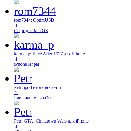
rom7344
:
OptimUSB
1
Софт для MacOS
karma_p
:
Race After 1977 для iPhone
1
iPhone Игры
Petr
:
ipod не включается
2
Блог им. irvusha90
Petr
:
GTA: Chinatown Wars для iPhone
1