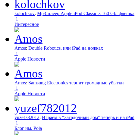
kolochkov
:
Mp3-плеер Apple iPod Classic 3 160 Gb: флеш
1
Интересное
Amos
:
Double Robotics, или iPad на ножках
1
Apple Новости
Amos
:
Samsung Electronics терпит громадные убытки
1
Apple Новости
yuzef782012
:
Играем в "Загадочный дом" теперь и на iPad
1
Блог им. Pola