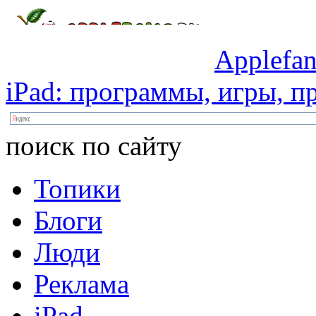
Applefan
iPad:
программы,
игры,
пр
поиск по сайту
Топики
Блоги
Люди
Реклама
iPad