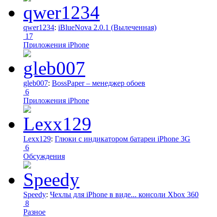
qwer1234
:
iBlueNova 2.0.1 (Вылеченная)
17
Приложения iPhone
gleb007
:
BossPaper – менеджер обоев
6
Приложения iPhone
Lexx129
:
Глюки с индикатором батареи iPhone 3G
6
Обсуждения
Speedy
:
Чехлы для iPhone в виде... консоли Xbox 360
8
Разное