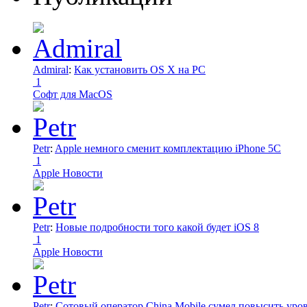
Admiral
:
Как установить OS X на PC
1
Софт для MacOS
Petr
:
Apple немного сменит комплектацию iPhone 5C
1
Apple Новости
Petr
:
Новые подробности того какой будет iOS 8
1
Apple Новости
Petr
:
Сотовый оператор China Mobile сумел повысить уро