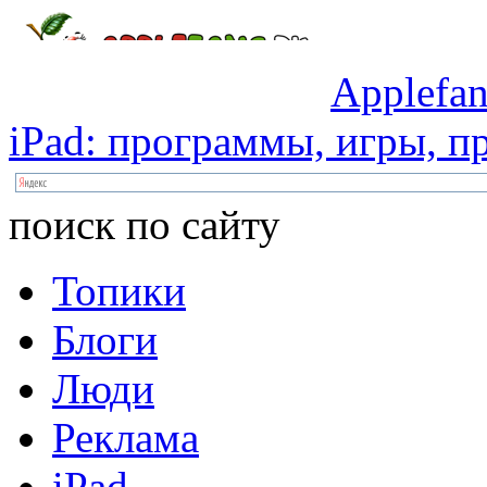
Applefan
iPad:
программы,
игры,
пр
поиск по сайту
Топики
Блоги
Люди
Реклама
iPad