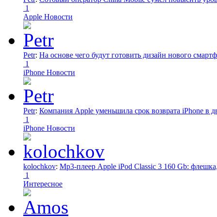
1
Apple Новости
Petr
:
На основе чего будут готовить дизайн нового смартф
1
iPhone Новости
Petr
:
Компания Apple уменьшила срок возврата iPhone в дв
1
iPhone Новости
kolochkov
:
Mp3-плеер Apple iPod Classic 3 160 Gb: флеш
1
Интересное