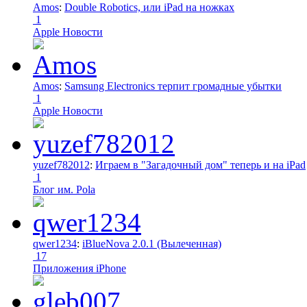
Amos
:
Double Robotics, или iPad на ножках
1
Apple Новости
Amos
:
Samsung Electronics терпит громадные убытки
1
Apple Новости
yuzef782012
:
Играем в "Загадочный дом" теперь и на iPad
1
Блог им. Pola
qwer1234
:
iBlueNova 2.0.1 (Вылеченная)
17
Приложения iPhone