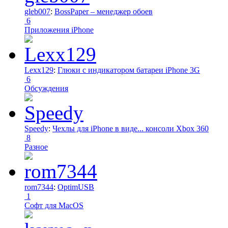
gleb007
:
BossPaper – менеджер обоев
6
Приложения iPhone
Lexx129
:
Глюки с индикатором батареи iPhone 3G
6
Обсуждения
Speedy
:
Чехлы для iPhone в виде... консоли Xbox 360
8
Разное
rom7344
:
OptimUSB
1
Софт для MacOS