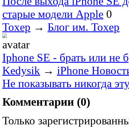
После выхода iPhone SE 
старые модели Apple
0
Toxep
→
Блог им. Toxep
Iphone SE - брать или не 
Kedysik
→
iPhone Новост
Не показывать никогда эт
Комментарии (
0
)
Только зарегистрированны