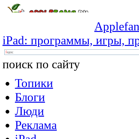
Applefan
iPad:
программы,
игры,
пр
поиск по сайту
Топики
Блоги
Люди
Реклама
iPad