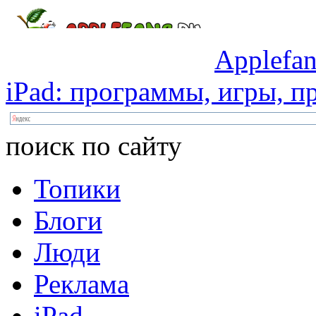
Applefan
iPad:
программы,
игры,
пр
поиск по сайту
Топики
Блоги
Люди
Реклама
iPad