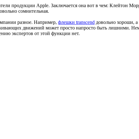
атели продукции Apple. Заключается она вот в чем: Клейтон Мо
довольно сомнительная.
компании разное. Например,
флешки transcend
довольно хороши, а 
еживающих движений может просто напросто быть лишними. Немн
ению экспертов от этой функции нет.