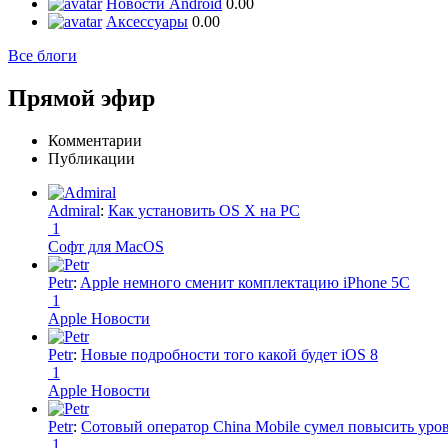
Новости Android
0.00
Аксессуары
0.00
Все блоги
Прямой эфир
Комментарии
Публикации
Admiral
:
Как установить OS X на PC
1
Софт для MacOS
Petr
:
Apple немного сменит комплектацию iPhone 5C
1
Apple Новости
Petr
:
Новые подробности того какой будет iOS 8
1
Apple Новости
Petr
:
Сотовый оператор China Mobile сумел повысить уро
1