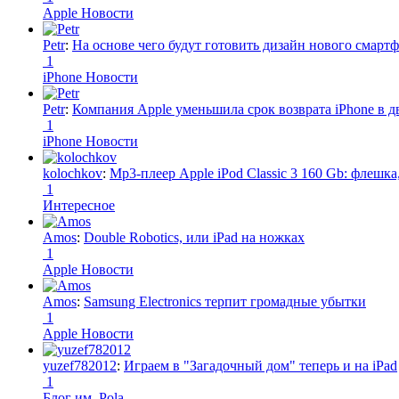
Apple Новости
Petr
:
На основе чего будут готовить дизайн нового смартф
1
iPhone Новости
Petr
:
Компания Apple уменьшила срок возврата iPhone в дв
1
iPhone Новости
kolochkov
:
Mp3-плеер Apple iPod Classic 3 160 Gb: флеш
1
Интересное
Amos
:
Double Robotics, или iPad на ножках
1
Apple Новости
Amos
:
Samsung Electronics терпит громадные убытки
1
Apple Новости
yuzef782012
:
Играем в "Загадочный дом" теперь и на iPad
1
Блог им. Pola