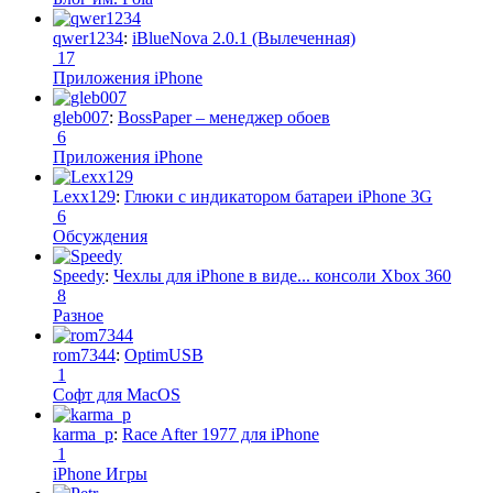
qwer1234
:
iBlueNova 2.0.1 (Вылеченная)
17
Приложения iPhone
gleb007
:
BossPaper – менеджер обоев
6
Приложения iPhone
Lexx129
:
Глюки с индикатором батареи iPhone 3G
6
Обсуждения
Speedy
:
Чехлы для iPhone в виде... консоли Xbox 360
8
Разное
rom7344
:
OptimUSB
1
Софт для MacOS
karma_p
:
Race After 1977 для iPhone
1
iPhone Игры