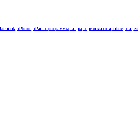
acbook,
iPhone,
iPad:
программы,
игры,
приложения,
обои,
виде