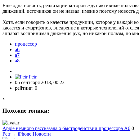
Еще одна новость, реализации которой ждут активные пользов
движений, источников он не назвал, именно поэтому новость 
Хотя, если говорить о качестве продукции, которое у каждой 
касается и смартфонов, внедрение в которые технологий отсл
аппарат воспринимал движения рук, но никакой пользы, по мн
процессор
a6
a7
a8
Petr
,
05 сентября 2013, 00:23
рейтинг:
0
x
Похожие топики:
Apple немного рассказала о быстродействии процессора A6
0
Petr
→
iPhone Новости