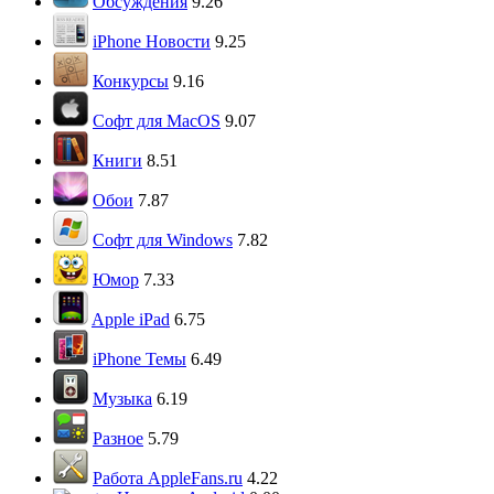
Обсуждения
9.26
iPhone Новости
9.25
Конкурсы
9.16
Софт для MacOS
9.07
Книги
8.51
Обои
7.87
Софт для Windows
7.82
Юмор
7.33
Apple iPad
6.75
iPhone Темы
6.49
Музыка
6.19
Разное
5.79
Работа AppleFans.ru
4.22