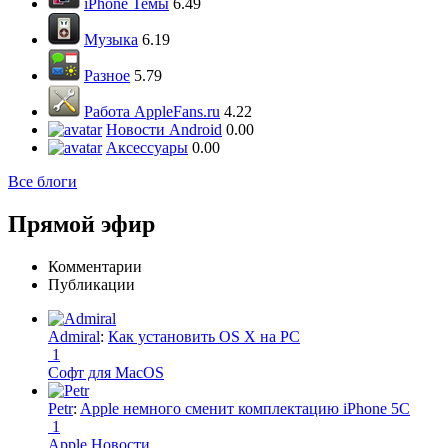
iPhone Темы
6.49
Музыка
6.19
Разное
5.79
Работа AppleFans.ru
4.22
Новости Android
0.00
Аксессуары
0.00
Все блоги
Прямой эфир
Комментарии
Публикации
Admiral
:
Как установить OS X на PC
1
Софт для MacOS
Petr
:
Apple немного сменит комплектацию iPhone 5C
1
Apple Новости