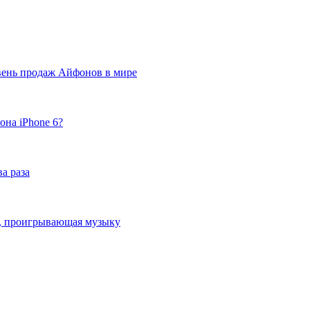
вень продаж Айфонов в мире
она iPhone 6?
а раза
ка, проигрывающая музыку