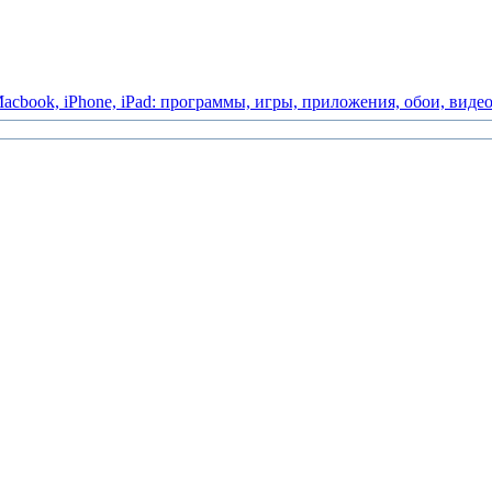
acbook,
iPhone,
iPad:
программы,
игры,
приложения,
обои,
виде