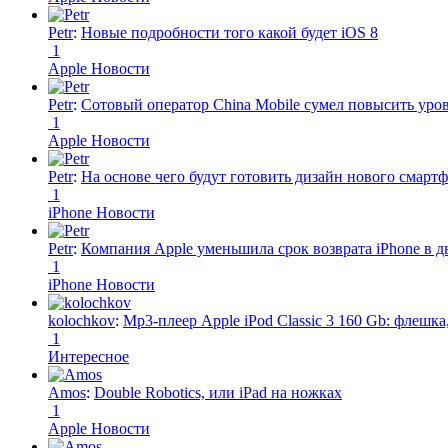
Petr
:
Новые подробности того какой будет iOS 8
1
Apple Новости
Petr
:
Сотовый оператор China Mobile сумел повысить уро
1
Apple Новости
Petr
:
На основе чего будут готовить дизайн нового смартф
1
iPhone Новости
Petr
:
Компания Apple уменьшила срок возврата iPhone в дв
1
iPhone Новости
kolochkov
:
Mp3-плеер Apple iPod Classic 3 160 Gb: флеш
1
Интересное
Amos
:
Double Robotics, или iPad на ножках
1
Apple Новости