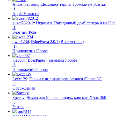
Amos
:
Samsung Electronics терпит громадные убытки
1
Apple Новости
yuzef782012
:
Играем в "Загадочный дом" теперь и на iPad
1
Блог им. Pola
qwer1234
:
iBlueNova 2.0.1 (Вылеченная)
17
Приложения iPhone
gleb007
:
BossPaper – менеджер обоев
6
Приложения iPhone
Lexx129
:
Глюки с индикатором батареи iPhone 3G
6
Обсуждения
Speedy
:
Чехлы для iPhone в виде... консоли Xbox 360
8
Разное