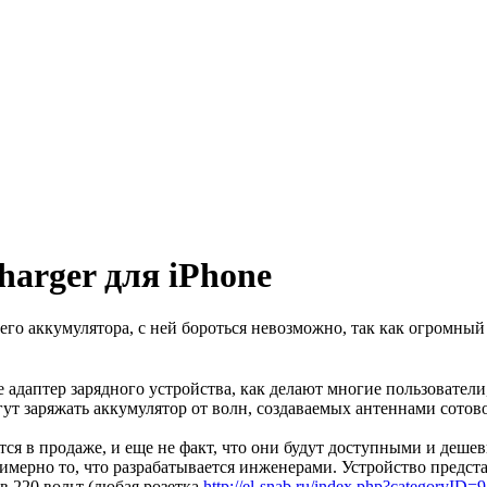
harger для iPhone
го аккумулятора, с ней бороться невозможно, так как огромный 
даптер зарядного устройства, как делают многие пользователи, 
ут заряжать аккумулятор от волн, создаваемых антеннами сотово
тся в продаже, и еще не факт, что они будут доступными и дешев
римерно то, что разрабатывается инженерами. Устройство предста
в 220 вольт (любая розетка
http://el-snab.ru/index.php?categoryID=