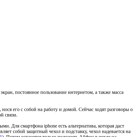
экран, постоянное пользование интернетом, а также масса
нося его с собой на работу и домой. Сейчас ходят разговоры о
й связи.
ыми. Для смартфона iphone есть альтернатива, которая даст
вляет собой защитный чехол и подставку, чехол надевается на
91
). Потом останется только положить Айфон в чехле на