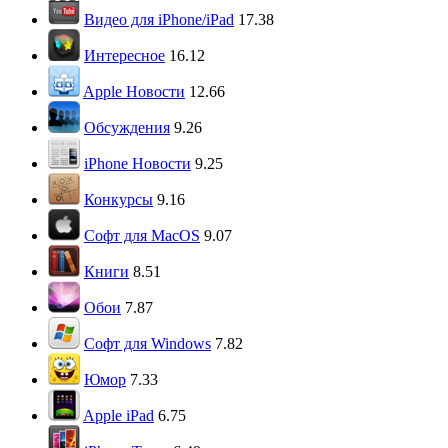
Видео для iPhone/iPad
17.38
Интересное
16.12
Apple Новости
12.66
Обсуждения
9.26
iPhone Новости
9.25
Конкурсы
9.16
Софт для MacOS
9.07
Книги
8.51
Обои
7.87
Софт для Windows
7.82
Юмор
7.33
Apple iPad
6.75