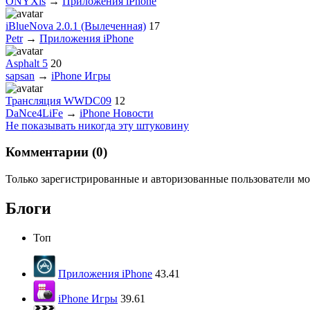
ONYXis
→
Приложения iPhone
iBlueNova 2.0.1 (Вылеченная)
17
Petr
→
Приложения iPhone
Asphalt 5
20
sapsan
→
iPhone Игры
Трансляция WWDC09
12
DaNce4LiFe
→
iPhone Новости
Не показывать никогда эту штуковину
Комментарии (
0
)
Только зарегистрированные и авторизованные пользователи мо
Блоги
Топ
Приложения iPhone
43.41
iPhone Игры
39.61