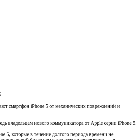
5
ают смартфон iPhone 5 от механических повреждений и
дь владельцам нового коммуникатора от Apple серии iPhone 5.
ne 5, которые в течение долгого периода времени не
еличивающий более чем в два раза энергоемкость — в