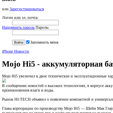
или
Зарегистрироваться
Логин или эл. почта:
Напомнить пароль
Пароль:
Запомнить меня
iPhone Новости
Mojo Hi5 - аккумуляторная ба
Mojo Hi5 увеличил в двое технические и эксплуатационные хар
В сообщениях новостей о высоких технологиях, в корпусе акк
проникновения влаги и воды.
Рынок HI-TECH объявил о появлении компактной и универсально
Глава корпорации по производству Mojo Hi5 — Шейн Мак Глаун 
выпускают его из своих рук и часто им пользуются на выездах