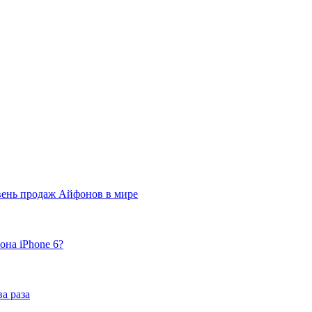
вень продаж Айфонов в мире
она iPhone 6?
а раза