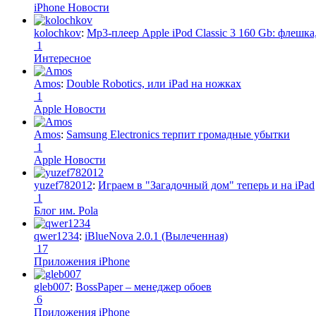
iPhone Новости
kolochkov
:
Mp3-плеер Apple iPod Classic 3 160 Gb: флеш
1
Интересное
Amos
:
Double Robotics, или iPad на ножках
1
Apple Новости
Amos
:
Samsung Electronics терпит громадные убытки
1
Apple Новости
yuzef782012
:
Играем в "Загадочный дом" теперь и на iPad
1
Блог им. Pola
qwer1234
:
iBlueNova 2.0.1 (Вылеченная)
17
Приложения iPhone
gleb007
:
BossPaper – менеджер обоев
6
Приложения iPhone