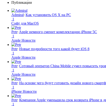
Публикации
Admiral
:
Как установить OS X на PC
1
Софт для MacOS
Petr
:
Apple немного сменит комплектацию iPhone 5C
1
Apple Новости
Petr
:
Новые подробности того какой будет iOS 8
1
Apple Новости
Petr
:
Сотовый оператор China Mobile сумел повысить уро
1
Apple Новости
Petr
:
На основе чего будут готовить дизайн нового смартф
1
iPhone Новости
Petr
:
Компания Apple уменьшила срок возврата iPhone в дв
1