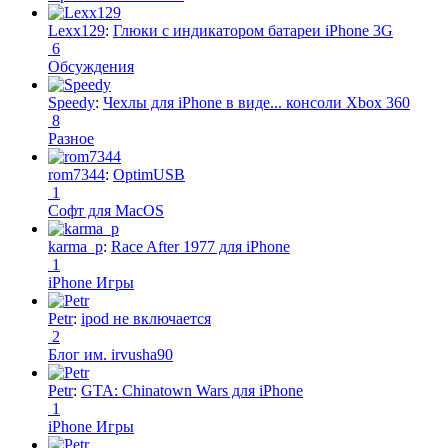
Lexx129
:
Глюки с индикатором батареи iPhone 3G
6
Обсуждения
Speedy
:
Чехлы для iPhone в виде... консоли Xbox 360
8
Разное
rom7344
:
OptimUSB
1
Софт для MacOS
karma_p
:
Race After 1977 для iPhone
1
iPhone Игры
Petr
:
ipod не включается
2
Блог им. irvusha90
Petr
:
GTA: Chinatown Wars для iPhone
1
iPhone Игры