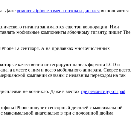
на. Даже
ремонты iphone замена стекла и дисплея
выполняются
нического гиганта занимаются еще три корпорации. Ими
поставлять мобильные компоненты яблочному гиганту, пишет The
Phone 12 сентября. А на прилавках многочисленных
, которые качественно интегрируют панель формата LCD и
, а вместе с ним и всего мобильного аппарата. Скорее всего,
мериканской компании связаны с недавним переходом на так
дисплеями не возникло. Даже в местах
где ремонтируют ipad
ртфона iPhone получит сенсорный дисплей с максимальной
 с максимальной диагональю в три с половиной дюйма.