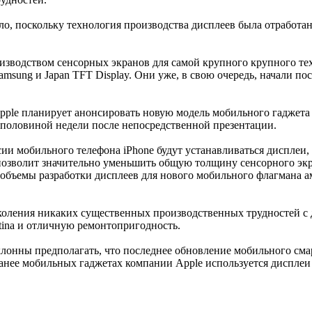
о, поскольку технология производства дисплеев была отработа
водством сенсорных экранов для самой крупного крупного тех
Samsung и Japan TFT Display. Они уже, в свою очередь, начали 
le планирует анонсировать новую модель мобильного гаджета i
 половиной недели после непосредственной презентации.
сии мобильного телефона iPhone будут устанавливаться дисплеи
зволит значительно уменьшить общую толщину сенсорного экрана
объемы разработки дисплеев для нового мобильного флагмана а
коления никаких существенных производственных трудностей с 
tina и отличную ремонтопригодность.
лонны предполагать, что последнее обновление мобильного сма
анее мобильных гаджетах компании Apple используется дисплеи