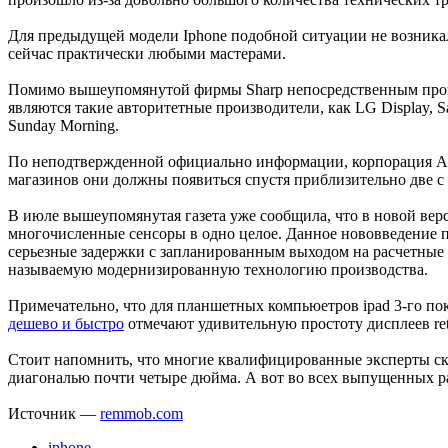
Для предыдущей модели Iphone подобной ситуации не возникал
сейчас практически любыми мастерами.
Помимо вышеупомянутой фирмы Sharp непосредственным произ
являются такие авторитетные производители, как LG Display, 
Sunday Morning.
По неподтвержденной официально информации, корпорация App
магазинов они должны появиться спустя приблизительно две с
В июле вышеупомянутая газета уже сообщила, что в новой вер
многочисленные сенсоры в одно целое. Данное нововведение по
серьезные задержки с запланированным выходом на расчетные 
называемую модернизированную технологию производства.
Примечательно, что для планшетных компьюетров ipad 3-го по
дешево и быстро
отмечают удивительную простоту дисплеев re
Стоит напомнить, что многие квалифицированные эксперты ск
диагональю почти четыре дюйма. А вот во всех выпущенных р
Источник —
remmob.com
iphone