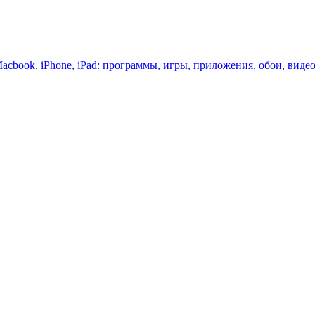
acbook,
iPhone,
iPad:
программы,
игры,
приложения,
обои,
виде