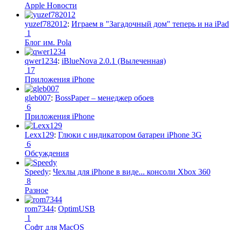
Apple Новости
yuzef782012
:
Играем в "Загадочный дом" теперь и на iPad
1
Блог им. Pola
qwer1234
:
iBlueNova 2.0.1 (Вылеченная)
17
Приложения iPhone
gleb007
:
BossPaper – менеджер обоев
6
Приложения iPhone
Lexx129
:
Глюки с индикатором батареи iPhone 3G
6
Обсуждения
Speedy
:
Чехлы для iPhone в виде... консоли Xbox 360
8
Разное
rom7344
:
OptimUSB
1
Софт для MacOS