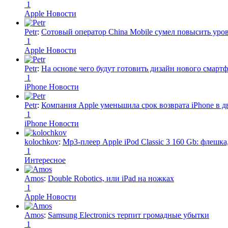
1
Apple Новости
Petr
:
Сотовый оператор China Mobile сумел повысить уро
1
Apple Новости
Petr
:
На основе чего будут готовить дизайн нового смартф
1
iPhone Новости
Petr
:
Компания Apple уменьшила срок возврата iPhone в дв
1
iPhone Новости
kolochkov
:
Mp3-плеер Apple iPod Classic 3 160 Gb: флеш
1
Интересное
Amos
:
Double Robotics, или iPad на ножках
1
Apple Новости
Amos
:
Samsung Electronics терпит громадные убытки
1