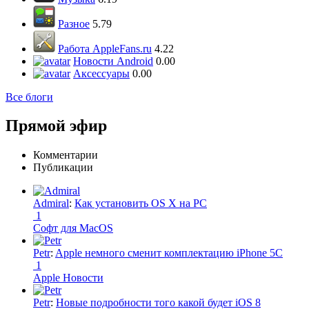
Разное
5.79
Работа AppleFans.ru
4.22
Новости Android
0.00
Аксессуары
0.00
Все блоги
Прямой эфир
Комментарии
Публикации
Admiral
:
Как установить OS X на PC
1
Софт для MacOS
Petr
:
Apple немного сменит комплектацию iPhone 5C
1
Apple Новости
Petr
:
Новые подробности того какой будет iOS 8