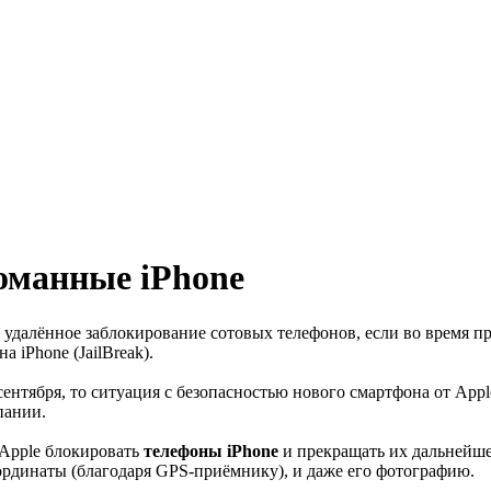
ломанные iPhone
 удалённое заблокирование сотовых телефонов, если во время п
 iPhone (JailBreak).
е сентября, то ситуация с безопасностью нового смартфона от Ap
пании.
 Apple блокировать
телефоны iPhone
и прекращать их дальнейшее
оординаты (благодаря GPS-приёмнику), и даже его фотографию.