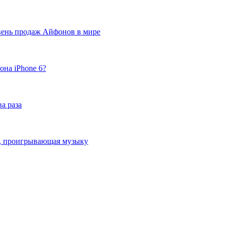
вень продаж Айфонов в мире
она iPhone 6?
а раза
ка, проигрывающая музыку