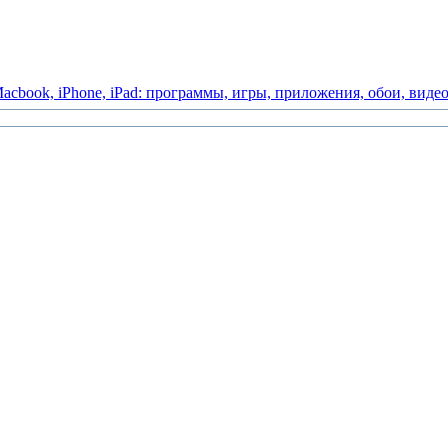
acbook,
iPhone,
iPad:
программы,
игры,
приложения,
обои,
виде