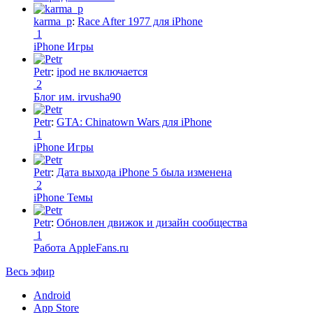
karma_p
:
Race After 1977 для iPhone
1
iPhone Игры
Petr
:
ipod не включается
2
Блог им. irvusha90
Petr
:
GTA: Chinatown Wars для iPhone
1
iPhone Игры
Petr
:
Дата выхода iPhone 5 была изменена
2
iPhone Темы
Petr
:
Обновлен движок и дизайн сообщества
1
Работа AppleFans.ru
Весь эфир
Android
App Store