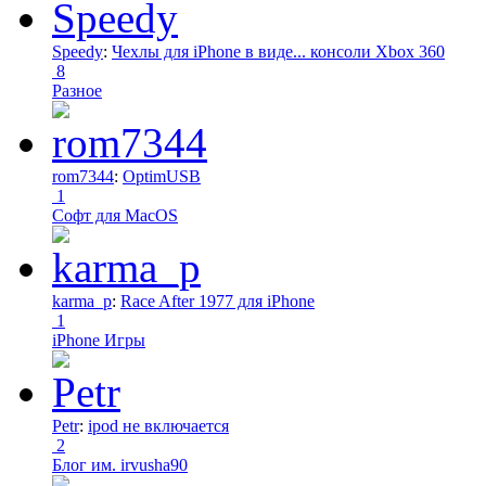
Speedy
:
Чехлы для iPhone в виде... консоли Xbox 360
8
Разное
rom7344
:
OptimUSB
1
Софт для MacOS
karma_p
:
Race After 1977 для iPhone
1
iPhone Игры
Petr
:
ipod не включается
2
Блог им. irvusha90