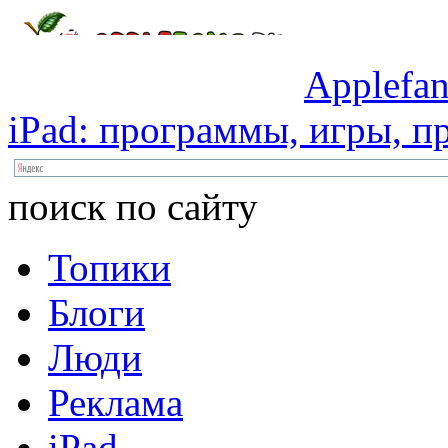
Applefan
iPad:
программы,
игры,
пр
поиск по сайту
Топики
Блоги
Люди
Реклама
iPad