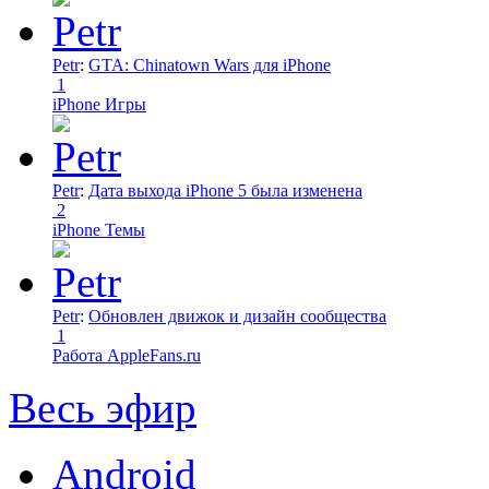
Petr
:
GTA: Chinatown Wars для iPhone
1
iPhone Игры
Petr
:
Дата выхода iPhone 5 была изменена
2
iPhone Темы
Petr
:
Обновлен движок и дизайн сообщества
1
Работа AppleFans.ru
Весь эфир
Android