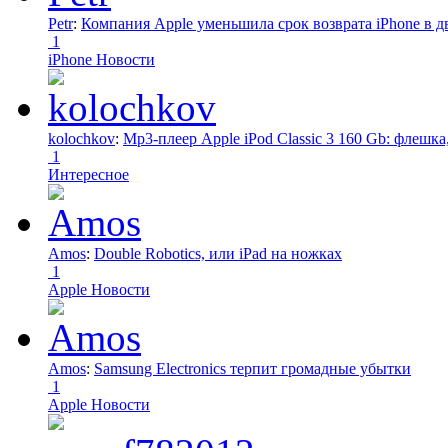
Petr
:
Компания Apple уменьшила срок возврата iPhone в дв
1
iPhone Новости
kolochkov
:
Mp3-плеер Apple iPod Classic 3 160 Gb: флеш
1
Интересное
Amos
:
Double Robotics, или iPad на ножках
1
Apple Новости
Amos
:
Samsung Electronics терпит громадные убытки
1
Apple Новости