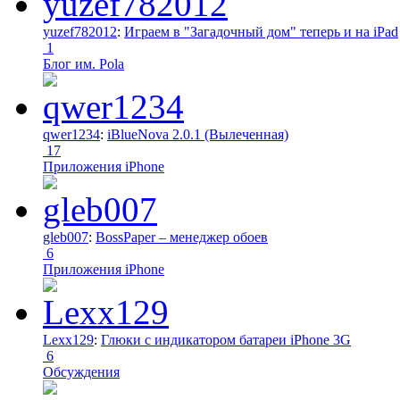
yuzef782012
:
Играем в "Загадочный дом" теперь и на iPad
1
Блог им. Pola
qwer1234
:
iBlueNova 2.0.1 (Вылеченная)
17
Приложения iPhone
gleb007
:
BossPaper – менеджер обоев
6
Приложения iPhone
Lexx129
:
Глюки с индикатором батареи iPhone 3G
6
Обсуждения