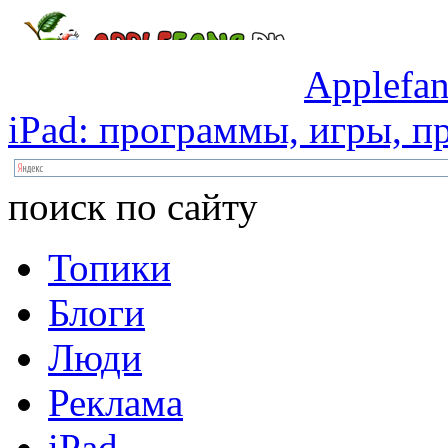
Applefan
iPad:
программы,
игры,
пр
поиск по сайту
Топики
Блоги
Люди
Реклама
iPad