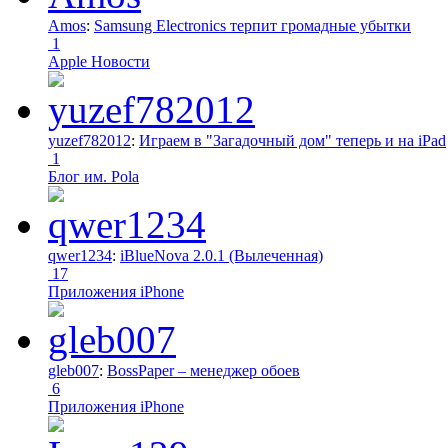
Amos
:
Samsung Electronics терпит громадные убытки
1
Apple Новости
yuzef782012
:
Играем в "Загадочный дом" теперь и на iPad
1
Блог им. Pola
qwer1234
:
iBlueNova 2.0.1 (Вылеченная)
17
Приложения iPhone
gleb007
:
BossPaper – менеджер обоев
6
Приложения iPhone