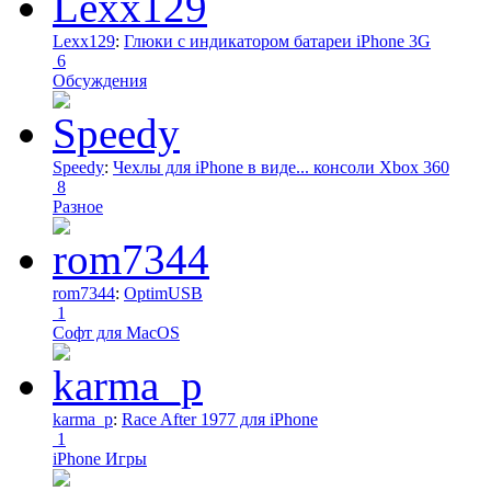
Lexx129
:
Глюки с индикатором батареи iPhone 3G
6
Обсуждения
Speedy
:
Чехлы для iPhone в виде... консоли Xbox 360
8
Разное
rom7344
:
OptimUSB
1
Софт для MacOS
karma_p
:
Race After 1977 для iPhone
1
iPhone Игры