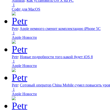
Admiral
:
Как установить OS X на PC
1
Софт для MacOS
Petr
:
Apple немного сменит комплектацию iPhone 5C
1
Apple Новости
Petr
:
Новые подробности того какой будет iOS 8
1
Apple Новости
Petr
:
Сотовый оператор China Mobile сумел повысить уро
1
Apple Новости