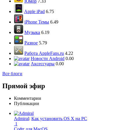
Юмор
7.33
Apple iPad
6.75
iPhone Темы
6.49
Музыка
6.19
Разное
5.79
Работа AppleFans.ru
4.22
Новости Android
0.00
Аксессуары
0.00
Все блоги
Прямой эфир
Комментарии
Публикации
Admiral
:
Как установить OS X на PC
1
Софт для MacOS