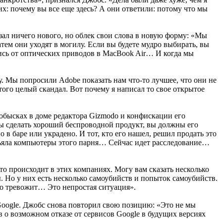
их: почему вы все еще здесь? А они ответили: потому что мы
зал ничего нового, но облек свои слова в новую форму: «Мы
атем они уходят в могилу. Если вы будете мудро выбирать, вы
ись от оптических приводов в MacBook Air… И когда мы
у. Мы попросили Adobe показать нам что-то лучшее, что они не
того целый скандал. Вот почему я написал то свое открытое
 обысках в доме редактора Gizmodo и конфискации его
обы сделать хороший беспроводной продукт, вы должны его
 в баре или украдено. И тот, кто его нашел, решил продать это
зъяла компьютеры этого парня… Сейчас идет расследование…
то происходит в этих компаниях. Могу вам сказать несколько
ы. Но у них есть несколько самоубийств и попыток самоубийств.
то тревожит… Это непростая ситуация».
 Google. Джобс снова повторил свою позицию: «Это не мы
в о возможном отказе от сервисов Google в будущих версиях