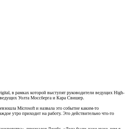
igital, в рамках которой выступят руководители ведущих High-
ведущих Уолта Моссберга и Кара Свишер.
взошла Microsoft и назвала это событие каким-то
каждое утро приходит на работу. Это действительно что-то
банкротства», признался Джобс. «Дела были даже хуже, чем я