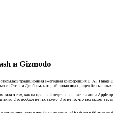
ash и Gizmodo
l открылась традиционная ежегодная конференция D: All Things D
ью со Стивом Джобсом, который попал под прицел бессменных 
мнила о том, как на прошлой неделе по капитализации Apple пре
чения. Это вообще не так важно. Это не то, что заставляет вас 
я в компанию, дела у нее были не очень. «Мы были в 90 днях от 