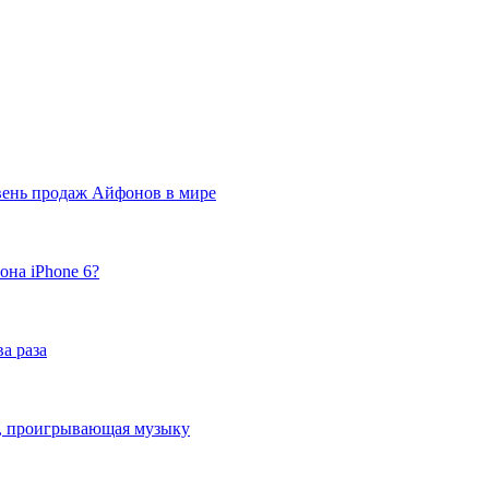
вень продаж Айфонов в мире
она iPhone 6?
а раза
ка, проигрывающая музыку