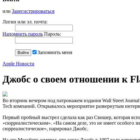
или
Зарегистрироваться
Логин или эл. почта:
Напомнить пароль
Пароль:
Запомнить меня
Apple Новости
Джобс о своем отношении к Fl
Во вторник вечером под патронажем издания Wall Street Journa
Tech компаний. Открывалось мероприятие развернутым интерв
Первый пробный выстрел сделала как раз Свишер, которая вспо
«сюрреалистическим». «На самом деле, это не имеет особого зна
сюрреалистическое», парировал Джобс.
На это Моссберг заметил, что когда Джобс в 1997 году вернулс