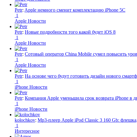
Petr
:
Apple немного сменит комплектацию iPhone 5C
1
Apple Новости
Petr
:
Новые подробности того какой будет iOS 8
1
Apple Новости
Petr
:
Сотовый оператор China Mobile сумел повысить уро
1
Apple Новости
Petr
:
На основе чего будут готовить дизайн нового смартф
1
iPhone Новости
Petr
:
Компания Apple уменьшила срок возврата iPhone в дв
1
iPhone Новости
kolochkov
:
Mp3-плеер Apple iPod Classic 3 160 Gb: флеш
1
Интересное