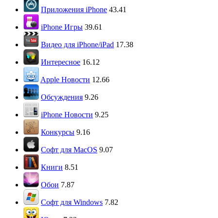
Приложения iPhone
43.41
iPhone Игры
39.61
Видео для iPhone/iPad
17.38
Интересное
16.12
Apple Новости
12.66
Обсуждения
9.26
iPhone Новости
9.25
Конкурсы
9.16
Софт для MacOS
9.07
Книги
8.51
Обои
7.87
Софт для Windows
7.82