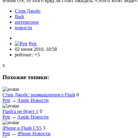
iPhone OS, то этого вряд ли стоит ожидать. «Этого хотят люди»
Стив Джобс
flash
интересное
новости
Petr
,
02 июня 2010, 18:58
рейтинг:
+5
x
Похожие топики:
Стив Джобс: размышления о Flash
0
Petr
→
Apple Новости
Flash'а не будет :(
0
Petr
→
Apple Новости
iPhone и Flash CS5
3
Petr
→
iPhone Новости