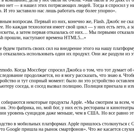
 но нет — я нашел этих потрясающих людей. Тогда я спросил у н
. И это заставило нас лишь работать еще более упорно».
евным вопросам. Первый из них, конечно же, Flash. Джобс не ска
е. Но каждая технология имеет свой цикл — у них есть лето, а з
скеты, а затем первая отказалась от них… Мы первыми отказал
sh прошли, наступают времена HTML5...»
 будем тратить своих сил на внедрение этого на нашу платформ
 отказались использовать один их продукт. Они же раздули из э
zmodo. Когда Моссберг спросил Джобса о том, что тот думает об
следование продолжается, но я могу рассказать, что знаю я. Чт
ройство и тут спорный момент: было ли это устройство оставлено
ьютеру соседа, и сосед вызвал полицию. Полиция приехала и и
е собираются некоторые продукты Apple. «Мы смотрим за всем, ч
я. Это фабрика, но, мой бог, у них есть рестораны и кинотеатр
нии уровень суицидов даже меньше, чем в США. Но все равно э
осходство в мобильных платформах Apple пришлось столкнуться с
то Google пришла на рынок смартфонов». Что же касается слухо