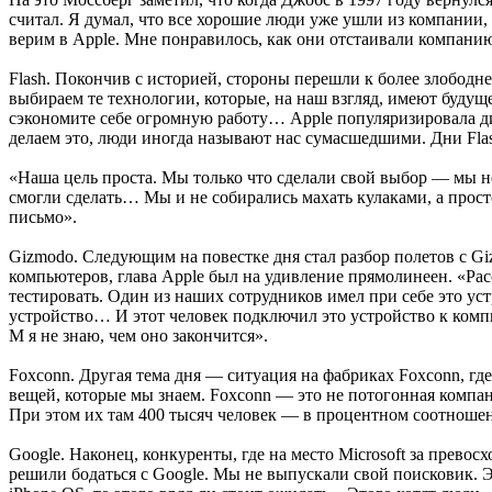
считал. Я думал, что все хорошие люди уже ушли из компании,
верим в Apple. Мне понравилось, как они отстаивали компанию
Flash. Покончив с историей, стороны перешли к более злободн
выбираем те технологии, которые, на наш взгляд, имеют будуще
сэкономите себе огромную работу… Apple популяризировала ди
делаем это, люди иногда называют нас сумасшедшими. Дни Fla
«Наша цель проста. Мы только что сделали свой выбор — мы не
смогли сделать… Мы и не собирались махать кулаками, а просто
письмо».
Gizmodo. Следующим на повестке дня стал разбор полетов с Gi
компьютеров, глава Apple был на удивление прямолинеен. «Рас
тестировать. Один из наших сотрудников имел при себе это уст
устройство… И этот человек подключил это устройство к комп
М я не знаю, чем оно закончится».
Foxconn. Другая тема дня — ситуация на фабриках Foxconn, гд
вещей, которые мы знаем. Foxconn — это не потогонная компани
При этом их там 400 тысяч человек — в процентном соотноше
Google. Наконец, конкуренты, где на место Microsoft за прев
решили бодаться с Google. Мы не выпускали свой поисковик. Э