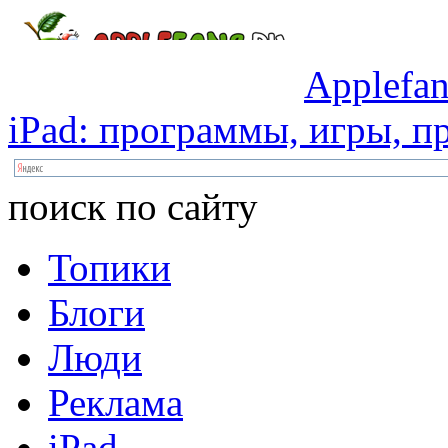
Applefan
iPad:
программы,
игры,
пр
поиск по сайту
Топики
Блоги
Люди
Реклама
iPad