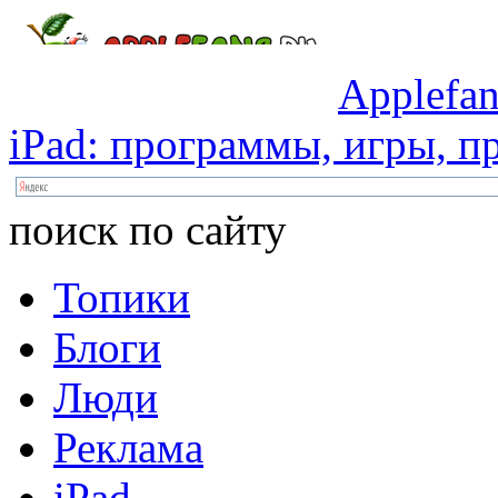
Applefan
iPad:
программы,
игры,
пр
поиск по сайту
Топики
Блоги
Люди
Реклама
iPad