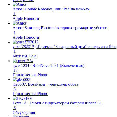
Amos
:
Double Robotics, или iPad на ножках
1
Apple Новости
Amos
:
Samsung Electronics терпит громадные убытки
1
Apple Новости
yuzef782012
:
Играем в "Загадочный дом" теперь и на iPad
1
Блог им. Pola
qwer1234
:
iBlueNova 2.0.1 (Вылеченная)
17
Приложения iPhone
gleb007
:
BossPaper – менеджер обоев
6
Приложения iPhone
Lexx129
:
Глюки с индикатором батареи iPhone 3G
6
Обсуждения