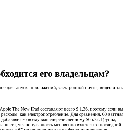
обходится его владельцам?
мое для запуска приложений, электронной почты, видео и т.п.
ple The New IPad составляют всего $ 1,36, поэтому если вы
е расходы, как электропотребление. Для сравнения, 60-ваттная
 добавляет ко всему вышеперечисленному $65.72. Группа,
ланшета, чья популярность мгновенно взлетела за последний
го числа в 67 миллионов, то для их функционирования