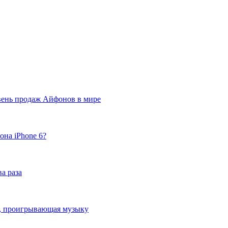
вень продаж Айфонов в мире
она iPhone 6?
а раза
ка, проигрывающая музыку