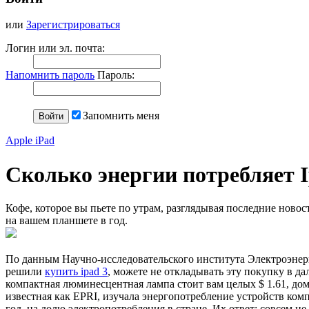
или
Зарегистрироваться
Логин или эл. почта:
Напомнить пароль
Пароль:
Запомнить меня
Apple iPad
Сколько энергии потребляет I
Кофе, которое вы пьете по утрам, разглядывая последние новост
на вашем планшете в год.
По данным Научно-исследовательского института Электроэнерг
решили
купить ipad 3
, можете не откладывать эту покупку в да
компактная люминесцентная лампа стоит вам целых $ 1.61, дом
известная как EPRI, изучала энергопотребление устройств ком
год, на долю электропотребления в стране. Их ответ: совсем н