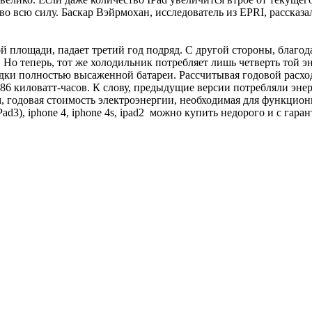
о всю силу. Баскар Вэйрмохан, исследователь из EPRI, рассказал
 площади, падает третий год подряд. С другой стороны, благод
 Но теперь, тот же холодильник потребляет лишь четверть той э
дки полностью высаженной батареи. Рассчитывая годовой расход
11,86 киловатт-часов. К слову, предыдущие версии потребляли эне
, годовая стоимость электроэнергии, необходимая для функциони
ad3), iphone 4, iphone 4s, ipad2 можно купить недорого и с гара