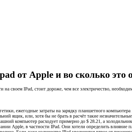
pad от Apple и во сколько это 
и на своем IPad, стоит дороже, чем все электричество, необходи
етики, ежегодные затраты на зарядку планшетного компьютера Ap
льний ящик, или, хотя бы не брать в расчёт такие незначительны
ашний компьютер расходует примерно до $ 28.21, а холодильник
пании Apple, в частности IPad. Они хотели определить влияние п
е велико. Если даже количество IPad увеличится втрое от текуще