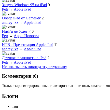
Запуск Windows 95 на iPad
9
Petr
→
Apple iPad
Обзор iPad от Games-tv
2
andrey_xz
→
Apple iPad
Flash'а не будет :(
0
Petr
→
Apple Новости
НТВ - Презентация Apple iPad
11
andrey_xz
→
Apple iPad
Датчики влажности в iPad
2
Petr
→
Apple iPad
Не показывать никогда эту штуковину
Комментарии (
0
)
Только зарегистрированные и авторизованные пользователи мо
Блоги
Топ