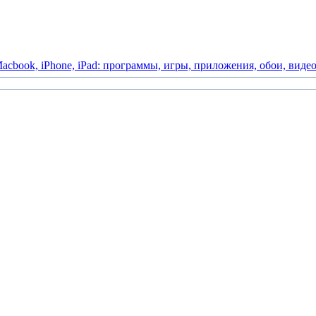
acbook,
iPhone,
iPad:
программы,
игры,
приложения,
обои,
виде