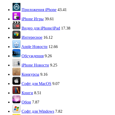
Приложения iPhone
43.41
iPhone Игры
39.61
Видео для iPhone/iPad
17.38
Интересное
16.12
Apple Новости
12.66
Обсуждения
9.26
iPhone Новости
9.25
Конкурсы
9.16
Софт для MacOS
9.07
Книги
8.51
Обои
7.87
Софт для Windows
7.82