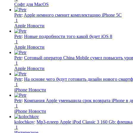
Софт для MacOS
Petr
:
Apple немного сменит комплектацию iPhone 5C
1
Apple Новости
Petr
:
Новые подробности того какой будет iOS 8
1
Apple Новости
Petr
:
Сотовый оператор China Mobile сумел повысить уро
1
Apple Новости
Petr
:
На основе чего будут готовить дизайн нового смартф
1
iPhone Новости
Petr
:
Компания Apple уменьшила срок возврата iPhone в дв
1
iPhone Новости
kolochkov
:
Mp3-плеер Apple iPod Classic 3 160 Gb: флеш
1
Интересное