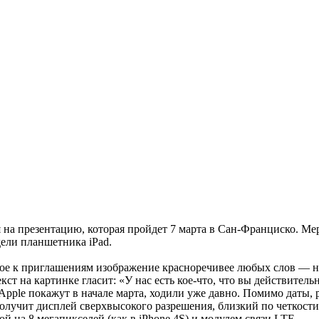
а презентацию, которая пройдет 7 марта в Сан-Франциско. Меро
дели планшетника iPad.
мое к приглашениям изображение красноречивее любых слов — н
кст на картинке гласит: «У нас есть кое-что, что вы действитель
Apple покажут в начале марта, ходили уже давно. Помимо даты,
получит дисплей сверхвысокого разрешения, близкий по четкости 
 на 8 мегапикселей (как в iPhone 4S) и модулем связи LTE.