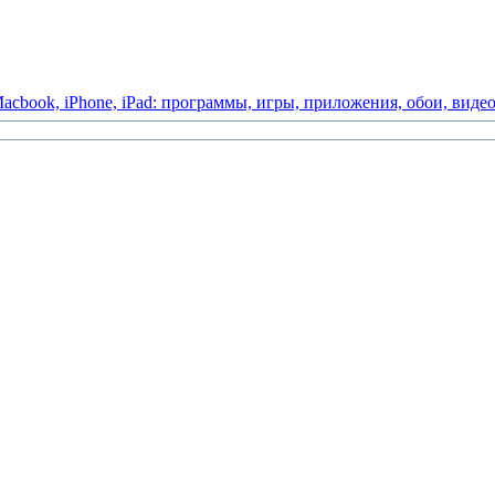
acbook,
iPhone,
iPad:
программы,
игры,
приложения,
обои,
виде