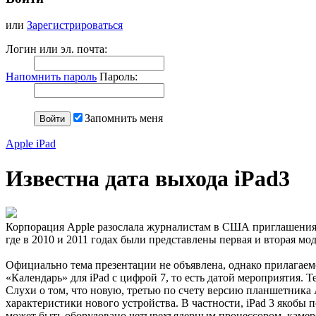
или
Зарегистрироваться
Логин или эл. почта:
Напомнить пароль
Пароль:
Запомнить меня
Apple iPad
Известна дата выхода iPad3
Корпорация Apple разослала журналистам в США приглашения н
где в 2010 и 2011 годах были представлены первая и вторая мо
Официально тема презентации не объявлена, однако прилагае
«Календарь» для iPad с цифрой 7, то есть датой мероприятия. Те
Слухи о том, что новую, третью по счету версию планшетника 
характеристики нового устройства. В частности, iPad 3 якобы 
может быть оборудовано четырехъядерным процессором, камерой