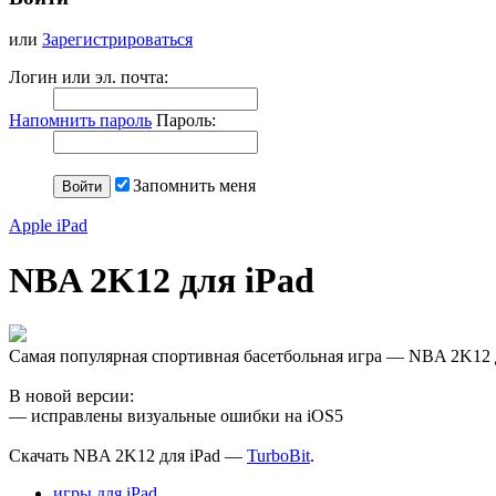
или
Зарегистрироваться
Логин или эл. почта:
Напомнить пароль
Пароль:
Запомнить меня
Apple iPad
NBA 2K12 для iPad
Самая популярная спортивная басетбольная игра — NBA 2K12 д
В новой версии:
— исправлены визуальные ошибки на iOS5
Скачать NBA 2K12 для iPad —
TurboBit
.
игры для iPad