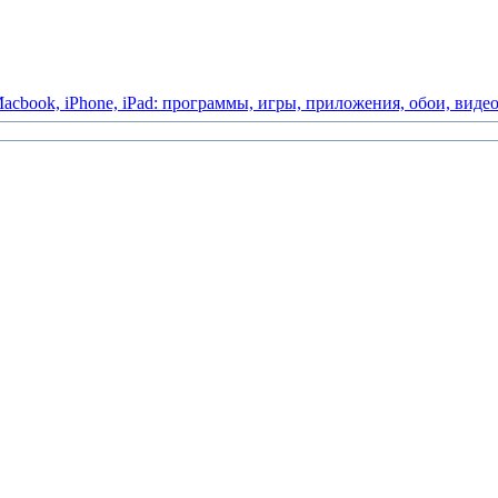
acbook,
iPhone,
iPad:
программы,
игры,
приложения,
обои,
виде