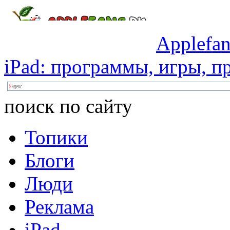
Applefan
iPad:
программы,
игры,
пр
поиск по сайту
Топики
Блоги
Люди
Реклама
iPad