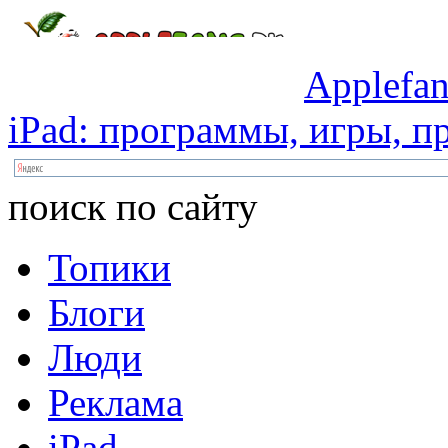
Applefan
iPad:
программы,
игры,
пр
поиск по сайту
Топики
Блоги
Люди
Реклама
iPad