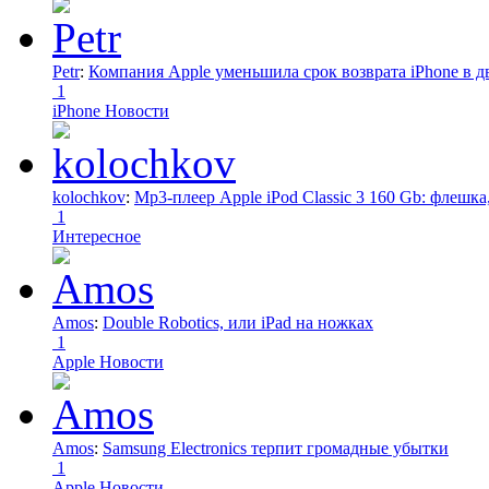
Petr
:
Компания Apple уменьшила срок возврата iPhone в дв
1
iPhone Новости
kolochkov
:
Mp3-плеер Apple iPod Classic 3 160 Gb: флеш
1
Интересное
Amos
:
Double Robotics, или iPad на ножках
1
Apple Новости
Amos
:
Samsung Electronics терпит громадные убытки
1
Apple Новости