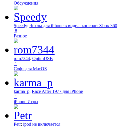
Обсуждения
Speedy
:
Чехлы для iPhone в виде... консоли Xbox 360
8
Разное
rom7344
:
OptimUSB
1
Софт для MacOS
karma_p
:
Race After 1977 для iPhone
1
iPhone Игры
Petr
:
ipod не включается