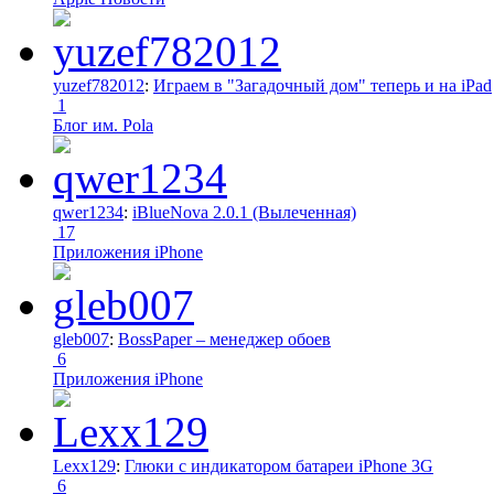
yuzef782012
:
Играем в "Загадочный дом" теперь и на iPad
1
Блог им. Pola
qwer1234
:
iBlueNova 2.0.1 (Вылеченная)
17
Приложения iPhone
gleb007
:
BossPaper – менеджер обоев
6
Приложения iPhone
Lexx129
:
Глюки с индикатором батареи iPhone 3G
6