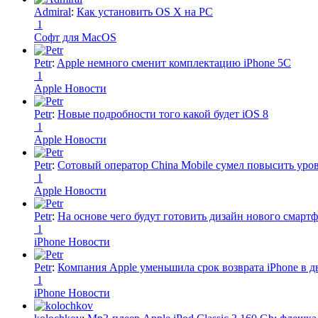
Admiral
:
Как установить OS X на PC
1
Софт для MacOS
Petr
:
Apple немного сменит комплектацию iPhone 5C
1
Apple Новости
Petr
:
Новые подробности того какой будет iOS 8
1
Apple Новости
Petr
:
Сотовый оператор China Mobile сумел повысить уро
1
Apple Новости
Petr
:
На основе чего будут готовить дизайн нового смартф
1
iPhone Новости
Petr
:
Компания Apple уменьшила срок возврата iPhone в дв
1
iPhone Новости