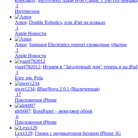
kolochkov
:
Mp3-плеер Apple iPod Classic 3 160 Gb: флеш
1
Интересное
Amos
:
Double Robotics, или iPad на ножках
1
Apple Новости
Amos
:
Samsung Electronics терпит громадные убытки
1
Apple Новости
yuzef782012
:
Играем в "Загадочный дом" теперь и на iPad
1
Блог им. Pola
qwer1234
:
iBlueNova 2.0.1 (Вылеченная)
17
Приложения iPhone
gleb007
:
BossPaper – менеджер обоев
6
Приложения iPhone
Lexx129
:
Глюки с индикатором батареи iPhone 3G