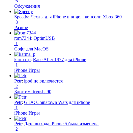
6
Обсуждения
Speedy
:
Чехлы для iPhone в виде... консоли Xbox 360
8
Разное
rom7344
:
OptimUSB
1
Софт для MacOS
karma_p
:
Race After 1977 для iPhone
1
iPhone Игры
Petr
:
ipod не включается
2
Блог им. irvusha90
Petr
:
GTA: Chinatown Wars для iPhone
1
iPhone Игры
Petr
:
Дата выхода iPhone 5 была изменена
2