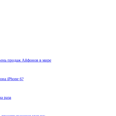
вень продаж Айфонов в мире
она iPhone 6?
а раза