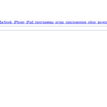
acbook,
iPhone,
iPad:
программы,
игры,
приложения,
обои,
виде