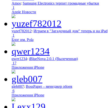
Amos
:
Samsung Electronics терпит громадные убытки
1
Apple Новости
yuzef782012
:
Играем в "Загадочный дом" теперь и на iPad
1
Блог им. Pola
qwer1234
:
iBlueNova 2.0.1 (Вылеченная)
17
Приложения iPhone
gleb007
:
BossPaper – менеджер обоев
6
Приложения iPhone