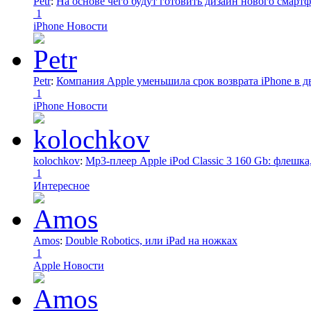
Petr
:
На основе чего будут готовить дизайн нового смартф
1
iPhone Новости
Petr
:
Компания Apple уменьшила срок возврата iPhone в дв
1
iPhone Новости
kolochkov
:
Mp3-плеер Apple iPod Classic 3 160 Gb: флеш
1
Интересное
Amos
:
Double Robotics, или iPad на ножках
1
Apple Новости