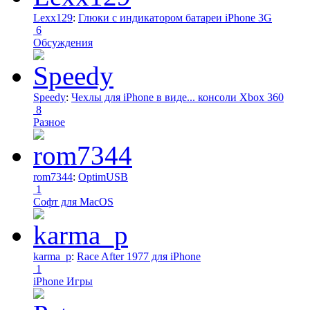
Lexx129
:
Глюки с индикатором батареи iPhone 3G
6
Обсуждения
Speedy
:
Чехлы для iPhone в виде... консоли Xbox 360
8
Разное
rom7344
:
OptimUSB
1
Софт для MacOS
karma_p
:
Race After 1977 для iPhone
1
iPhone Игры