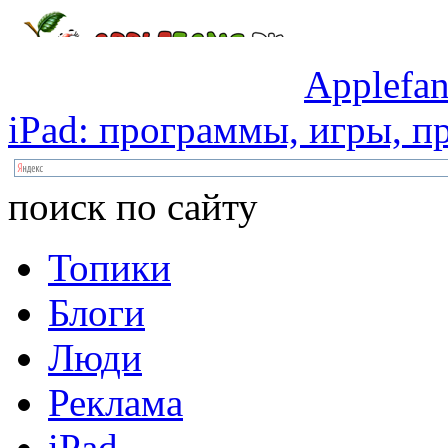
Applefan
iPad:
программы,
игры,
пр
поиск по сайту
Топики
Блоги
Люди
Реклама
iPad