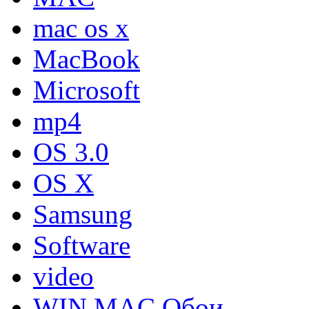
mac os x
MacBook
Microsoft
mp4
OS 3.0
OS X
Samsung
Software
video
WIN MAC Обои