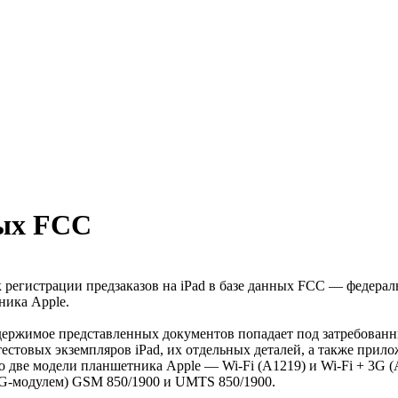
ных FCC
 регистрации предзаказов на iPad в базе данных FCC — федера
ника Apple.
содержимое представленных документов попадает под затребова
 тестовых экземпляров iPad, их отдельных деталей, а также пр
о две модели планшетника Apple — Wi-Fi (A1219) и Wi-Fi + 3G (
м 3G-модулем) GSM 850/1900 и UMTS 850/1900.