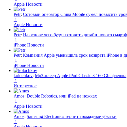
Apple Новости
Petr
:
Сотовый оператор China Mobile сумел повысить уро
1
Apple Новости
Petr
:
На основе чего будут готовить дизайн нового смартф
1
iPhone Новости
Petr
:
Компания Apple уменьшила срок возврата iPhone в дв
1
iPhone Новости
kolochkov
:
Mp3-плеер Apple iPod Classic 3 160 Gb: флеш
1
Интересное
Amos
:
Double Robotics, или iPad на ножках
1
Apple Новости
Amos
:
Samsung Electronics терпит громадные убытки
1
Apple Новости