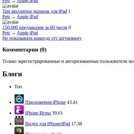
Petr
→
Apple iPad
Три миллиона экранов для iPad
1
Petr
→
Apple iPad
150.000 предзаказов за 60 часов
0
Petr
→
Apple iPad
Не показывать никогда эту штуковину
Комментарии (
0
)
Только зарегистрированные и авторизованные пользователи мо
Блоги
Топ
Приложения iPhone
43.41
iPhone Игры
39.61
Видео для iPhone/iPad
17.38