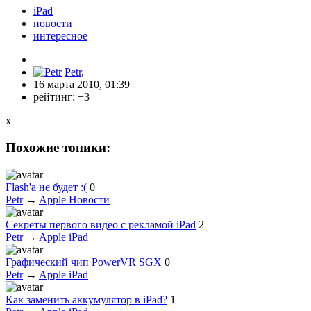
iPad
новости
интересное
Petr
,
16 марта 2010, 01:39
рейтинг:
+3
x
Похожие топики:
Flash'а не будет :(
0
Petr
→
Apple Новости
Секреты первого видео с рекламой iPad
2
Petr
→
Apple iPad
Графический чип PowerVR SGX
0
Petr
→
Apple iPad
Как заменить аккумулятор в iPad?
1