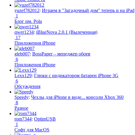
yuzef782012
:
Играем в "Загадочный дом" теперь и на iPad
1
Блог им. Pola
qwer1234
:
iBlueNova 2.0.1 (Вылеченная)
17
Приложения iPhone
gleb007
:
BossPaper – менеджер обоев
6
Приложения iPhone
Lexx129
:
Глюки с индикатором батареи iPhone 3G
6
Обсуждения
Speedy
:
Чехлы для iPhone в виде... консоли Xbox 360
8
Разное
rom7344
:
OptimUSB
1
Софт для MacOS