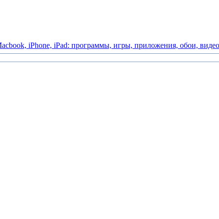
acbook,
iPhone,
iPad:
программы,
игры,
приложения,
обои,
виде