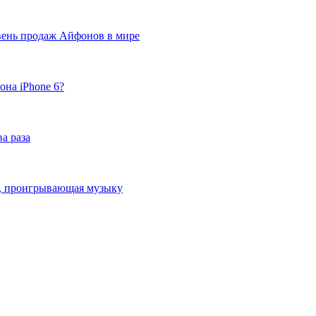
вень продаж Айфонов в мире
она iPhone 6?
а раза
ка, проигрывающая музыку