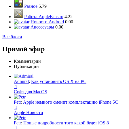
Разное
5.79
Работа AppleFans.ru
4.22
Новости Android
0.00
Аксессуары
0.00
Все блоги
Прямой эфир
Комментарии
Публикации
Admiral
:
Как установить OS X на PC
1
Софт для MacOS
Petr
:
Apple немного сменит комплектацию iPhone 5C
1
Apple Новости
Petr
:
Новые подробности того какой будет iOS 8
1