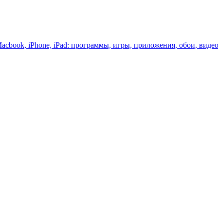
acbook,
iPhone,
iPad:
программы,
игры,
приложения,
обои,
виде