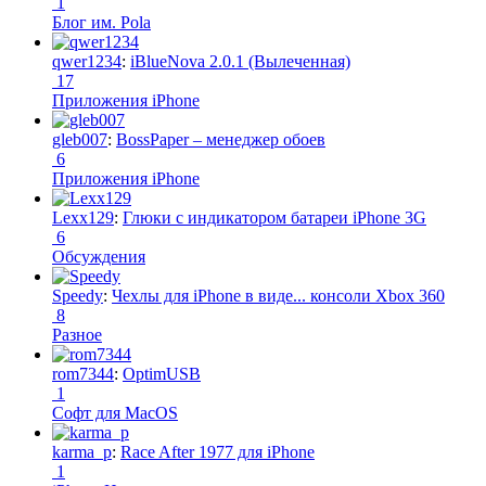
1
Блог им. Pola
qwer1234
:
iBlueNova 2.0.1 (Вылеченная)
17
Приложения iPhone
gleb007
:
BossPaper – менеджер обоев
6
Приложения iPhone
Lexx129
:
Глюки с индикатором батареи iPhone 3G
6
Обсуждения
Speedy
:
Чехлы для iPhone в виде... консоли Xbox 360
8
Разное
rom7344
:
OptimUSB
1
Софт для MacOS
karma_p
:
Race After 1977 для iPhone
1