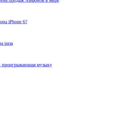
вень продаж Айфонов в мире
она iPhone 6?
а раза
ка, проигрывающая музыку