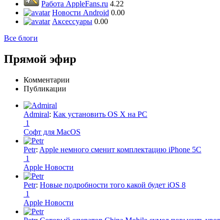
Работа AppleFans.ru
4.22
Новости Android
0.00
Аксессуары
0.00
Все блоги
Прямой эфир
Комментарии
Публикации
Admiral
:
Как установить OS X на PC
1
Софт для MacOS
Petr
:
Apple немного сменит комплектацию iPhone 5C
1
Apple Новости
Petr
:
Новые подробности того какой будет iOS 8
1
Apple Новости