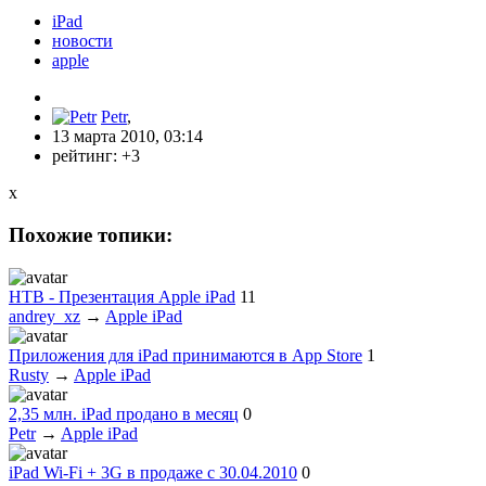
iPad
новости
apple
Petr
,
13 марта 2010, 03:14
рейтинг:
+3
x
Похожие топики:
НТВ - Презентация Apple iPad
11
andrey_xz
→
Apple iPad
Приложения для iPad принимаются в App Store
1
Rusty
→
Apple iPad
2,35 млн. iPad продано в месяц
0
Petr
→
Apple iPad
iPad Wi-Fi + 3G в продаже с 30.04.2010
0