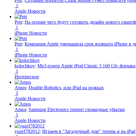
Petr
:
Сотовый оператор China Mobile сумел повысить уро
1
Apple Новости
Petr
:
На основе чего будут готовить дизайн нового смартф
1
iPhone Новости
Petr
:
Компания Apple уменьшила срок возврата iPhone в дв
1
iPhone Новости
kolochkov
:
Mp3-плеер Apple iPod Classic 3 160 Gb: флеш
1
Интересное
Amos
:
Double Robotics, или iPad на ножках
1
Apple Новости
Amos
:
Samsung Electronics терпит громадные убытки
1
Apple Новости
yuzef782012
:
Играем в "Загадочный дом" теперь и на iPad