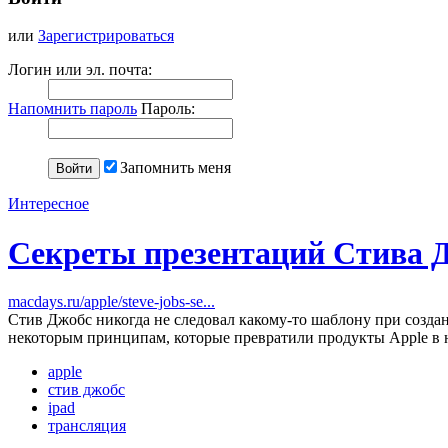
или
Зарегистрироваться
Логин или эл. почта:
Напомнить пароль
Пароль:
Запомнить меня
Интересное
Секреты презентаций Стива 
macdays.ru/apple/steve-jobs-se...
Стив Джобс никогда не следовал какому-то шаблону при создании
некоторым принципам, которые превратили продукты Apple в на
apple
стив джобс
ipad
трансляция