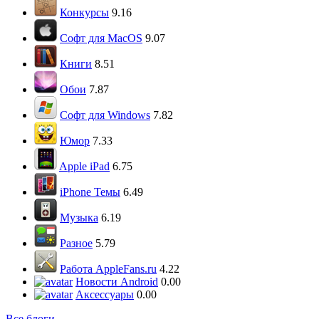
Конкурсы
9.16
Софт для MacOS
9.07
Книги
8.51
Обои
7.87
Софт для Windows
7.82
Юмор
7.33
Apple iPad
6.75
iPhone Темы
6.49
Музыка
6.19
Разное
5.79
Работа AppleFans.ru
4.22
Новости Android
0.00
Аксессуары
0.00
Все блоги