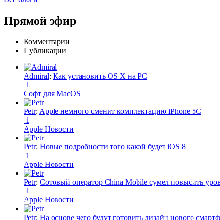
Прямой эфир
Комментарии
Публикации
Admiral
:
Как установить OS X на PC
1
Софт для MacOS
Petr
:
Apple немного сменит комплектацию iPhone 5C
1
Apple Новости
Petr
:
Новые подробности того какой будет iOS 8
1
Apple Новости
Petr
:
Сотовый оператор China Mobile сумел повысить уро
1
Apple Новости
Petr
:
На основе чего будут готовить дизайн нового смартф