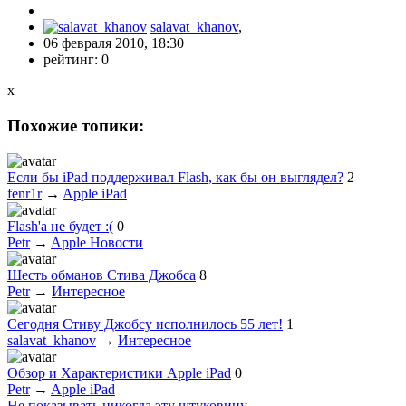
salavat_khanov
,
06 февраля 2010, 18:30
рейтинг:
0
x
Похожие топики:
Если бы iPad поддерживал Flash, как бы он выглядел?
2
fenr1r
→
Apple iPad
Flash'а не будет :(
0
Petr
→
Apple Новости
Шесть обманов Стива Джобса
8
Petr
→
Интересное
Сегодня Стиву Джобсу исполнилось 55 лет!
1
salavat_khanov
→
Интересное
Обзор и Характеристики Apple iPad
0
Petr
→
Apple iPad
Не показывать никогда эту штуковину