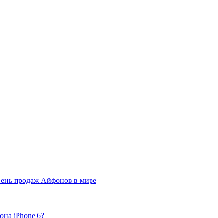
вень продаж Айфонов в мире
она iPhone 6?