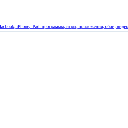
acbook,
iPhone,
iPad:
программы,
игры,
приложения,
обои,
виде