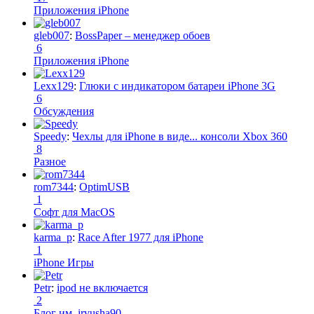
Приложения iPhone
gleb007
:
BossPaper – менеджер обоев
6
Приложения iPhone
Lexx129
:
Глюки с индикатором батареи iPhone 3G
6
Обсуждения
Speedy
:
Чехлы для iPhone в виде... консоли Xbox 360
8
Разное
rom7344
:
OptimUSB
1
Софт для MacOS
karma_p
:
Race After 1977 для iPhone
1
iPhone Игры
Petr
:
ipod не включается
2
Блог им. irvusha90