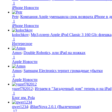
1
iPhone Новости
Petr
:
Компания Apple уменьшила срок возврата iPhone в дв
1
iPhone Новости
kolochkov
:
Mp3-плеер Apple iPod Classic 3 160 Gb: флеш
1
Интересное
Amos
:
Double Robotics, или iPad на ножках
1
Apple Новости
Amos
:
Samsung Electronics терпит громадные убытки
1
Apple Новости
yuzef782012
:
Играем в "Загадочный дом" теперь и на iPad
1
Блог им. Pola
qwer1234
:
iBlueNova 2.0.1 (Вылеченная)
17