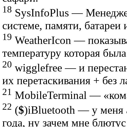
18
SysInfoPlus — Менедже
системе, памяти, батареи 
19
WeatherIcon — показыва
температуру которая была
20
wigglefree — и переста
их перетаскивания + без л
21
MobileTerminal — «кома
22
(
$
)iBluetooth — у меня
года, ну зачем мне блюту