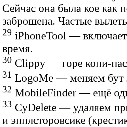
Сейчас она была кое как 
заброшена. Частые вылеты
29
iPhoneTool — включает
время.
30
Clippy — горе копи-пас
31
LogoMe — меняем бут 
32
MobileFinder — ещё од
33
CyDelete — удаляем при
и эпплсторовсике (крести