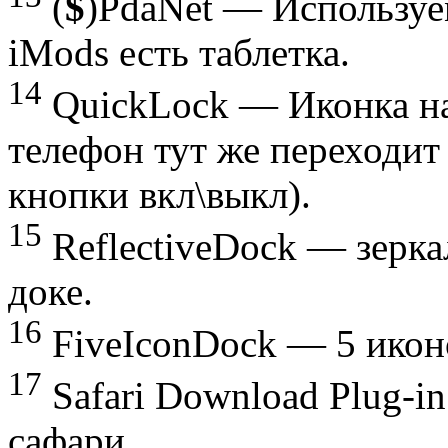
(
$
)PdaNet — Используе
iMods есть таблетка.
14
QuickLock — Иконка на
телефон тут же переходит
кнопки вкл\выкл).
15
ReflectiveDock — зерка
доке.
16
FiveIconDock — 5 иконо
17
Safari Download Plug-i
сафари.