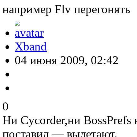
например Flv перегонять
Xband
04 июня 2009, 02:42
0
Ни Cycorder,ни BossPrefs 
поставил — вылетают.