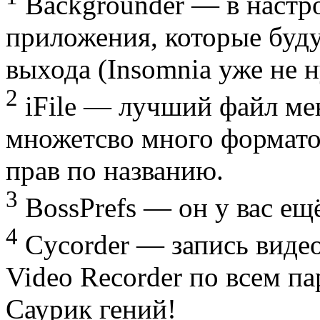
Backgrounder — в настр
приложения, которые буду
выхода (Insomnia уже не 
2
iFile — лучший файл мен
множетсво много форматов
прав по названию.
3
BossPrefs — он у вас ещё
4
Cycorder — запись виде
Video Recorder по всем п
Саурик гений!