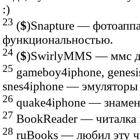
:)
23
(
$
)Snapture — фотоапп
функциональностью.
24
(
$
)SwirlyMMS — ммс дл
25
gameboy4iphone, genesi
snes4iphone — эмуляторы
26
quake4iphone — знамен
27
BookReader — читалка к
28
ruBooks — любил эту чи