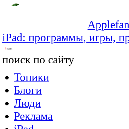
Applefan
iPad:
программы,
игры,
пр
поиск по сайту
Топики
Блоги
Люди
Реклама
iPad