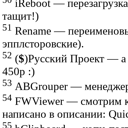
iReboot — перезагрузка
тащит!)
51
Rename — переименовы
эпплсторовские).
52
(
$
)Русский Проект — а 
450р :)
53
ABGrouper — менеджер 
54
FWViewer — смотрим ка
написано в описании: Quic
55