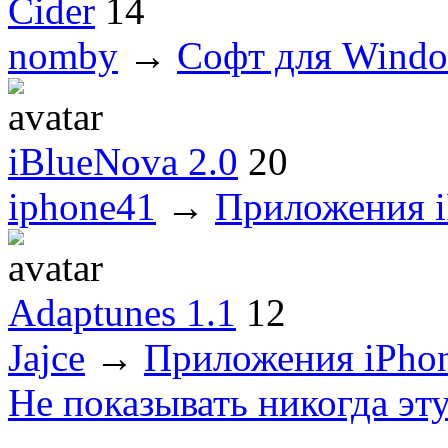
Cider
14
nomby
→
Софт для Wind
iBlueNova 2.0
20
iphone41
→
Приложения i
Adaptunes 1.1
12
Jajce
→
Приложения iPho
Не показывать никогда эт