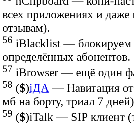
hClipboard — копи-паст
всех приложениях и даже 
отзывам).
56
iBlacklist — блокируем
определённых абонентов.
57
iBrowser — ещё один ф
58
(
$
)
iДА
— Навигация от 
мб на борту, триал 7 дней)
59
(
$
)iTalk — SIP клиент (