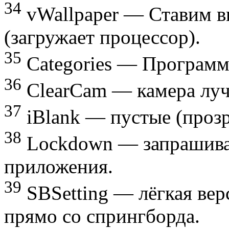
34
vWallpaper — Ставим в
(загружает процессор).
35
Categories — Программ
36
ClearCam — камера лучш
37
iBlank — пустые (прозр
38
Lockdown — запрашивае
приложения.
39
SBSetting — лёгкая верс
прямо со спрингборда.