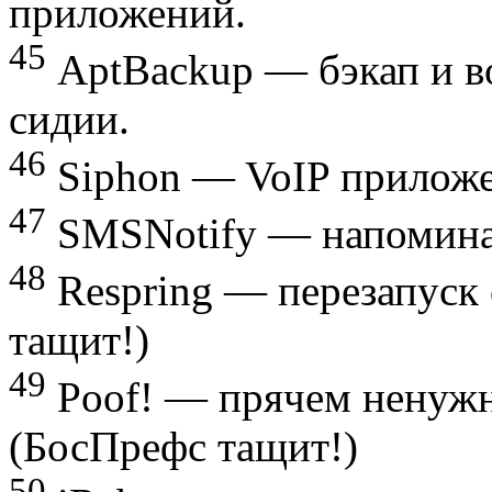
приложений.
45
AptBackup — бэкап и в
сидии.
46
Siphon — VoIP приложе
47
SMSNotify — напомина
48
Respring — перезапуск
тащит!)
49
Poof! — прячем ненужн
(БосПрефс тащит!)
50