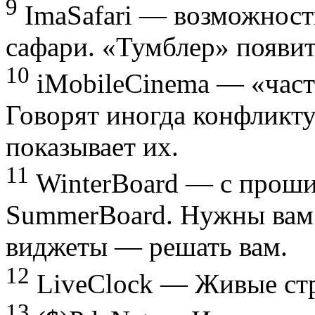
9
ImaSafari — возможност
сафари. «Тумблер» появит
10
iMobileCinema — «част
Говорят иногда конфликту
показывает их.
11
WinterBoard — с прошив
SummerBoard. Нужны вам 
виджеты — решать вам.
12
LiveClock — Живые стр
13