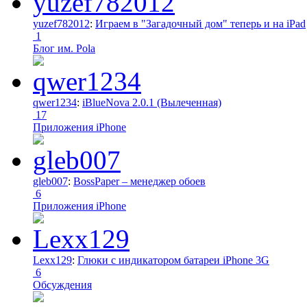
yuzef782012
:
Играем в "Загадочный дом" теперь и на iPad
1
Блог им. Pola
qwer1234
:
iBlueNova 2.0.1 (Вылеченная)
17
Приложения iPhone
gleb007
:
BossPaper – менеджер обоев
6
Приложения iPhone
Lexx129
:
Глюки с индикатором батареи iPhone 3G
6
Обсуждения