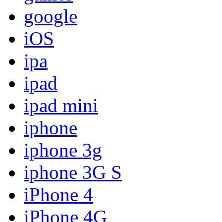
google
iOS
ipa
ipad
ipad mini
iphone
iphone 3g
iphone 3G S
iPhone 4
iPhone 4G