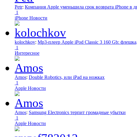
Petr
:
Компания Apple уменьшила срок возврата iPhone в дв
1
iPhone Новости
kolochkov
:
Mp3-плеер Apple iPod Classic 3 160 Gb: флеш
1
Интересное
Amos
:
Double Robotics, или iPad на ножках
1
Apple Новости
Amos
:
Samsung Electronics терпит громадные убытки
1
Apple Новости