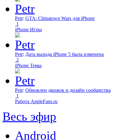
Petr
:
GTA: Chinatown Wars для iPhone
1
iPhone Игры
Petr
:
Дата выхода iPhone 5 была изменена
2
iPhone Темы
Petr
:
Обновлен движок и дизайн сообщества
1
Работа AppleFans.ru
Весь эфир
Android