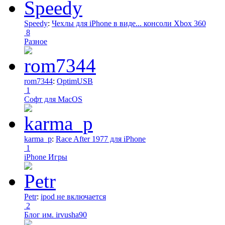
Speedy
:
Чехлы для iPhone в виде... консоли Xbox 360
8
Разное
rom7344
:
OptimUSB
1
Софт для MacOS
karma_p
:
Race After 1977 для iPhone
1
iPhone Игры
Petr
:
ipod не включается
2
Блог им. irvusha90