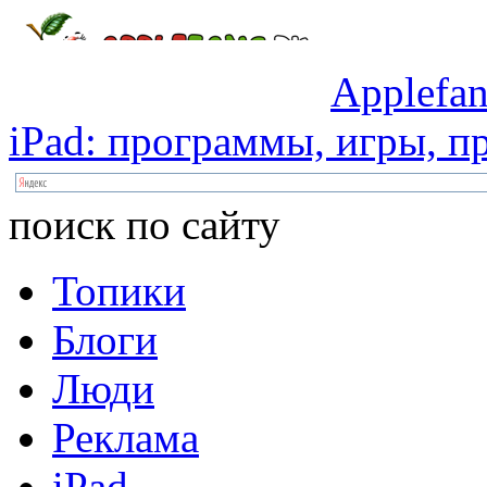
Applefan
iPad:
программы,
игры,
пр
поиск по сайту
Топики
Блоги
Люди
Реклама
iPad