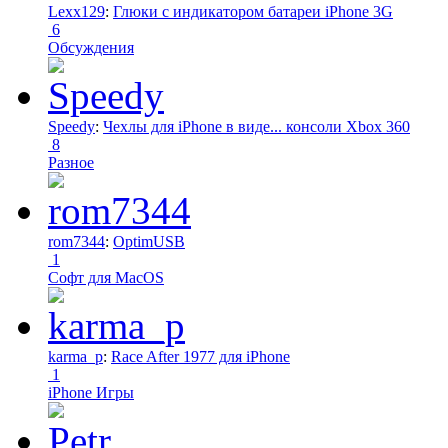
Lexx129
:
Глюки с индикатором батареи iPhone 3G
6
Обсуждения
Speedy
:
Чехлы для iPhone в виде... консоли Xbox 360
8
Разное
rom7344
:
OptimUSB
1
Софт для MacOS
karma_p
:
Race After 1977 для iPhone
1
iPhone Игры