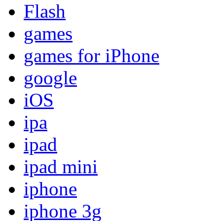
Flash
games
games for iPhone
google
iOS
ipa
ipad
ipad mini
iphone
iphone 3g