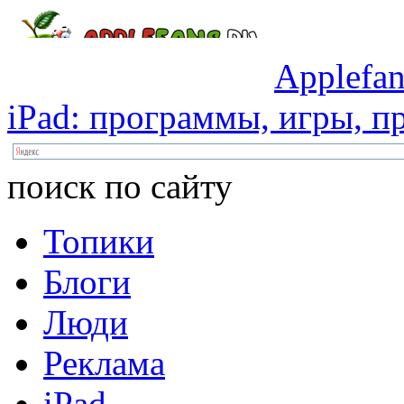
Applefan
iPad:
программы,
игры,
пр
поиск по сайту
Топики
Блоги
Люди
Реклама
iPad