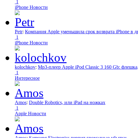
1
iPhone Новости
Petr
:
Компания Apple уменьшила срок возврата iPhone в дв
1
iPhone Новости
kolochkov
:
Mp3-плеер Apple iPod Classic 3 160 Gb: флеш
1
Интересное
Amos
:
Double Robotics, или iPad на ножках
1
Apple Новости
Amos
:
Samsung Electronics терпит громадные убытки