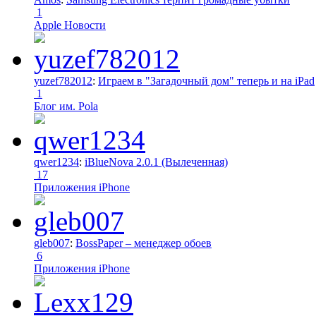
1
Apple Новости
yuzef782012
:
Играем в "Загадочный дом" теперь и на iPad
1
Блог им. Pola
qwer1234
:
iBlueNova 2.0.1 (Вылеченная)
17
Приложения iPhone
gleb007
:
BossPaper – менеджер обоев
6
Приложения iPhone