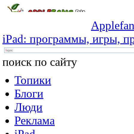
Applefan
iPad:
программы,
игры,
пр
поиск по сайту
Топики
Блоги
Люди
Реклама
iPad