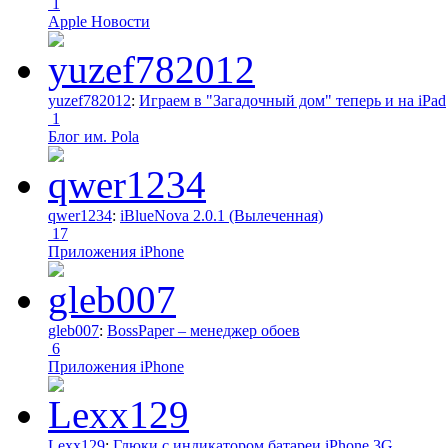
1
Apple Новости
yuzef782012
:
Играем в "Загадочный дом" теперь и на iPad
1
Блог им. Pola
qwer1234
:
iBlueNova 2.0.1 (Вылеченная)
17
Приложения iPhone
gleb007
:
BossPaper – менеджер обоев
6
Приложения iPhone
Lexx129
:
Глюки с индикатором батареи iPhone 3G