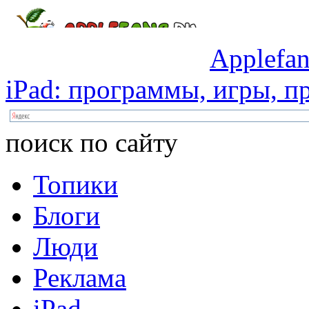
Applefan
iPad:
программы,
игры,
пр
поиск по сайту
Топики
Блоги
Люди
Реклама
iPad