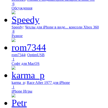
6
Обсуждения
Speedy
:
Чехлы для iPhone в виде... консоли Xbox 360
8
Разное
rom7344
:
OptimUSB
1
Софт для MacOS
karma_p
:
Race After 1977 для iPhone
1
iPhone Игры