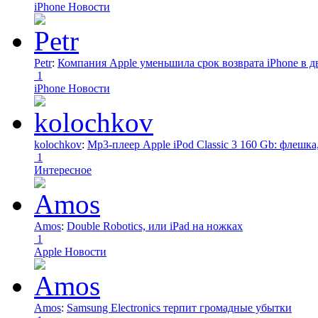
iPhone Новости
Petr
:
Компания Apple уменьшила срок возврата iPhone в дв
1
iPhone Новости
kolochkov
:
Mp3-плеер Apple iPod Classic 3 160 Gb: флеш
1
Интересное
Amos
:
Double Robotics, или iPad на ножках
1
Apple Новости
Amos
:
Samsung Electronics терпит громадные убытки