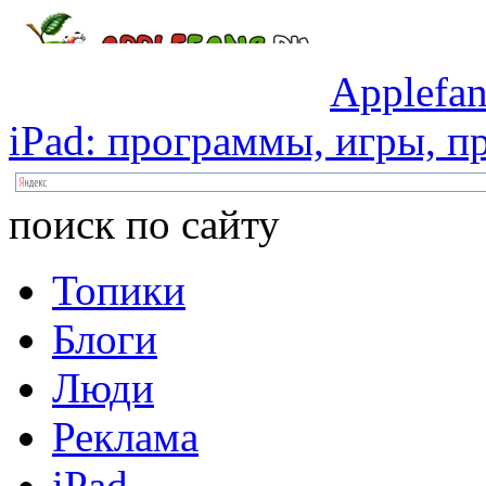
Applefan
iPad:
программы,
игры,
пр
поиск по сайту
Топики
Блоги
Люди
Реклама
iPad