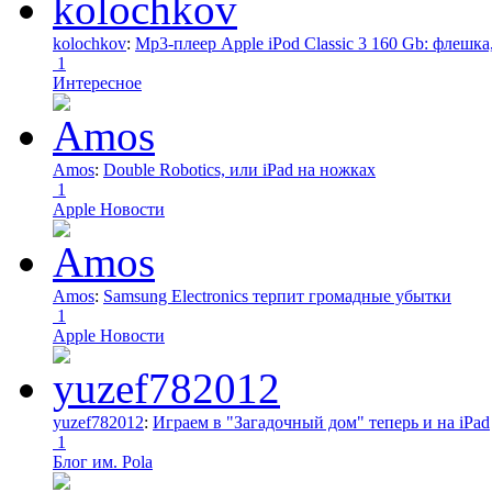
kolochkov
:
Mp3-плеер Apple iPod Classic 3 160 Gb: флеш
1
Интересное
Amos
:
Double Robotics, или iPad на ножках
1
Apple Новости
Amos
:
Samsung Electronics терпит громадные убытки
1
Apple Новости
yuzef782012
:
Играем в "Загадочный дом" теперь и на iPad
1
Блог им. Pola