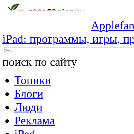
Applefan
iPad:
программы,
игры,
пр
поиск по сайту
Топики
Блоги
Люди
Реклама
iPad