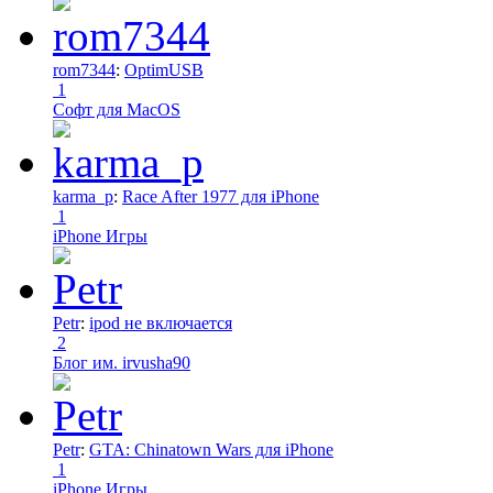
rom7344
:
OptimUSB
1
Софт для MacOS
karma_p
:
Race After 1977 для iPhone
1
iPhone Игры
Petr
:
ipod не включается
2
Блог им. irvusha90
Petr
:
GTA: Chinatown Wars для iPhone
1
iPhone Игры