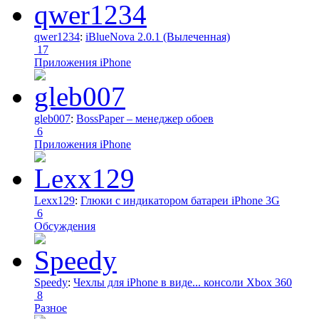
qwer1234
:
iBlueNova 2.0.1 (Вылеченная)
17
Приложения iPhone
gleb007
:
BossPaper – менеджер обоев
6
Приложения iPhone
Lexx129
:
Глюки с индикатором батареи iPhone 3G
6
Обсуждения
Speedy
:
Чехлы для iPhone в виде... консоли Xbox 360
8
Разное