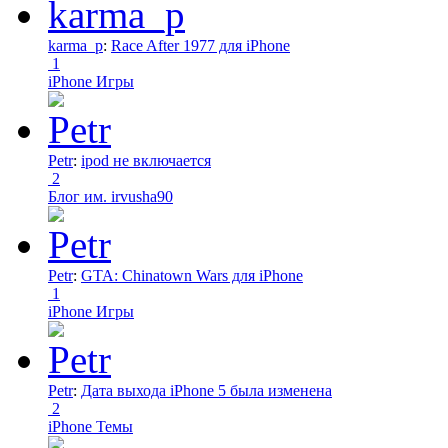
karma_p
:
Race After 1977 для iPhone
1
iPhone Игры
Petr
:
ipod не включается
2
Блог им. irvusha90
Petr
:
GTA: Chinatown Wars для iPhone
1
iPhone Игры
Petr
:
Дата выхода iPhone 5 была изменена
2
iPhone Темы