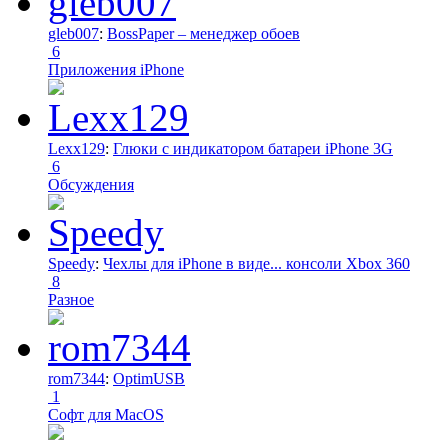
gleb007
:
BossPaper – менеджер обоев
6
Приложения iPhone
Lexx129
:
Глюки с индикатором батареи iPhone 3G
6
Обсуждения
Speedy
:
Чехлы для iPhone в виде... консоли Xbox 360
8
Разное
rom7344
:
OptimUSB
1
Софт для MacOS