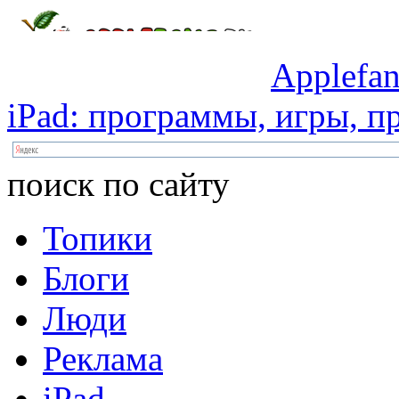
Applefan
iPad:
программы,
игры,
пр
поиск по сайту
Топики
Блоги
Люди
Реклама
iPad