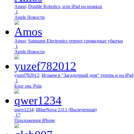
Amos
:
Double Robotics, или iPad на ножках
1
Apple Новости
Amos
:
Samsung Electronics терпит громадные убытки
1
Apple Новости
yuzef782012
:
Играем в "Загадочный дом" теперь и на iPad
1
Блог им. Pola
qwer1234
:
iBlueNova 2.0.1 (Вылеченная)
17
Приложения iPhone