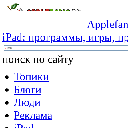
Applefan
iPad:
программы,
игры,
пр
поиск по сайту
Топики
Блоги
Люди
Реклама
iPad